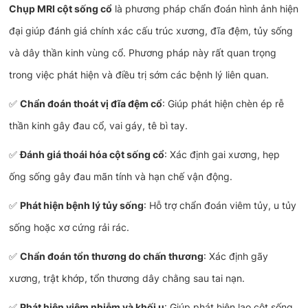
Chụp MRI cột sống cổ
là phương pháp chẩn đoán hình ảnh hiện
đại giúp đánh giá chính xác cấu trúc xương, đĩa đệm, tủy sống
và dây thần kinh vùng cổ. Phương pháp này rất quan trọng
trong việc phát hiện và điều trị sớm các bệnh lý liên quan.
✅
Chẩn đoán thoát vị đĩa đệm cổ
: Giúp phát hiện chèn ép rễ
thần kinh gây đau cổ, vai gáy, tê bì tay.
✅
Đánh giá thoái hóa cột sống cổ
: Xác định gai xương, hẹp
ống sống gây đau mãn tính và hạn chế vận động.
✅
Phát hiện bệnh lý tủy sống
: Hỗ trợ chẩn đoán viêm tủy, u tủy
sống hoặc xơ cứng rải rác.
✅
Chẩn đoán tổn thương do chấn thương
: Xác định gãy
xương, trật khớp, tổn thương dây chằng sau tai nạn.
✅
Phát hiện viêm nhiễm và khối u
: Giúp phát hiện lao cột sống,