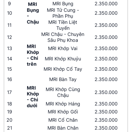
9
MRI Bụng
2.350.000
MRI
Bụng
MRI Tử Cung -
10
2.350.000
-
Phần Phụ
Chậu
MRI Tiền Liệt
11
2.350.000
Tuyến
MRI Chậu - Chuyên
12
2.350.000
Sâu Phụ Khoa
MRI
13
MRI Khớp Vai
2.350.000
Khớp
- Chi
14
MRI Khớp Khuỷu
2.350.000
trên
15
MRI Khớp Cổ Tay
2.350.000
16
MRI Bàn Tay
2.350.000
MRI
MRI Khớp Cùng
17
2.350.000
Khớp
Chậu
- Chi
18
MRI Khớp Háng
2.350.000
dưới
19
MRI Khớp Gối
2.350.000
20
MRI Cổ Chân
2.350.000
21
MRI Bàn Chân
2.350.000