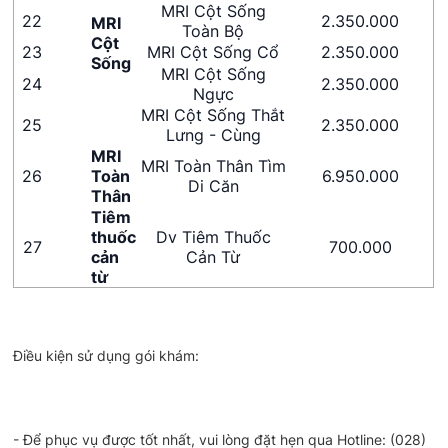
MRI Cột Sống
22
2.350.000
MRI
Toàn Bộ
Cột
23
MRI Cột Sống Cổ
2.350.000
Sống
MRI Cột Sống
24
2.350.000
Ngực
MRI Cột Sống Thắt
25
2.350.000
Lưng - Cùng
MRI
MRI Toàn Thân Tìm
26
Toàn
6.950.000
Di Căn
Thân
Tiêm
thuốc
Dv Tiêm Thuốc
27
700.000
cản
Cản Từ
từ
Điều kiện sử dụng gói khám:
- Để phục vụ được tốt nhất, vui lòng đặt hẹn qua Hotline: (028)