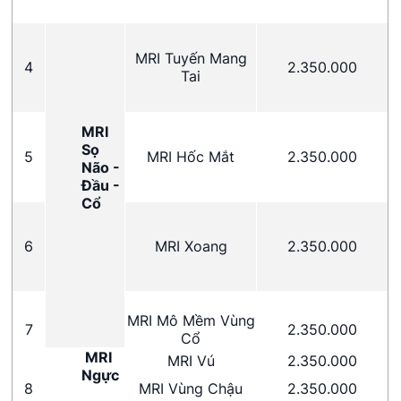
MRI Tuyến Mang
4
2.350.000
Tai
MRI
Sọ
5
MRI Hốc Mắt
2.350.000
Não -
Đầu -
Cổ
6
MRI Xoang
2.350.000
MRI Mô Mềm Vùng
7
2.350.000
Cổ
MRI
MRI Vú
2.350.000
Ngực
8
MRI Vùng Chậu
2.350.000