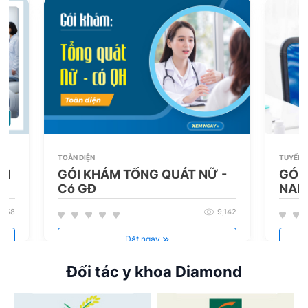
TOÀN DIỆN
TUYỂN 
RI
GÓI KHÁM TỔNG QUÁT NỮ -
GÓI
Có GĐ
NA
,258
9,142
Đặt ngay
Đối tác y khoa Diamond