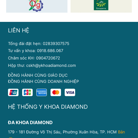
LIÊN HỆ
Tổng đài đặt hẹn: 02839307575
Tư vấn y khoa: 0918.686.067
Chăm sóc KH: 0904720672
Hộp thư: cskh@ykhoadiamond.com
ĐỒNG HÀNH CÙNG GIÁO DỤC
ĐỒNG HÀNH CÙNG DOANH NGHIỆP
HỆ THỐNG Y KHOA DIAMOND
ĐA KHOA DIAMOND
179 - 181 Đường Võ Thị Sáu, Phường Xuân Hòa, TP. HCM
Bản