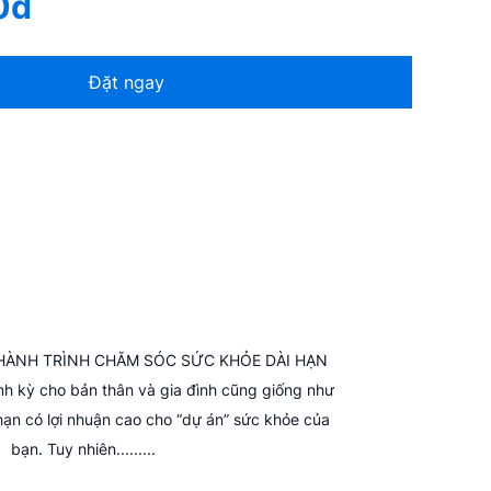
0đ
Đặt ngay
HÀNH TRÌNH CHĂM SÓC SỨC KHỎE DÀI HẠN
h kỳ cho bản thân và gia đình cũng giống như
hạn có lợi nhuận cao cho “dự án” sức khỏe của
bạn. Tuy nhiên.........