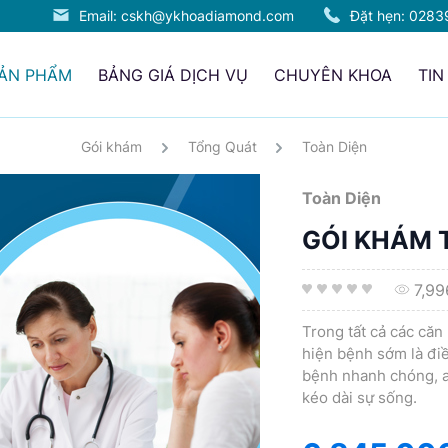
Email: cskh@ykhoadiamond.com
Đặt hẹn:
0283
SẢN PHẨM
BẢNG GIÁ DỊCH VỤ
CHUYÊN KHOA
TIN
Gói khám
Tổng Quát
Toàn Diện
Toàn Diện
GÓI KHÁM 
7,99
Trong tất cả các că
hiện bệnh sớm là điề
bệnh nhanh chóng, an
kéo dài sự sống.