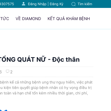
9307575
Đăng Nhập
|
Đăng Ký
Tìm kiếm
 TỨC
VỀ DIAMOND
KẾT QUẢ KHÁM BỆNH
TỔNG QUÁT NỮ - Độc thân
6
2
n bệnh kể cả những bệnh ung thư nguy hiểm, việc phát
u kiện tiên quyết giúp bệnh nhân có hy vọng điều trị
 toàn và hạn chế tốn kém nhiều thời gian, chi phí,