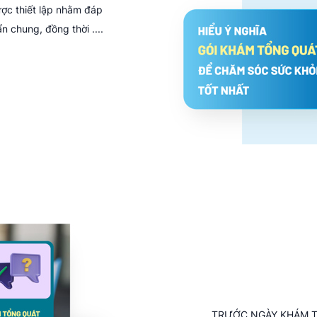
ược thiết lập nhằm đáp
n chung, đồng thời ....
TRƯỚC NGÀY KHÁM TỔN