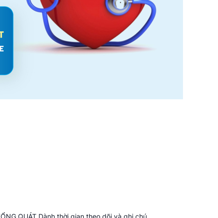
G QUÁT Dành thời gian theo dõi và ghi chú