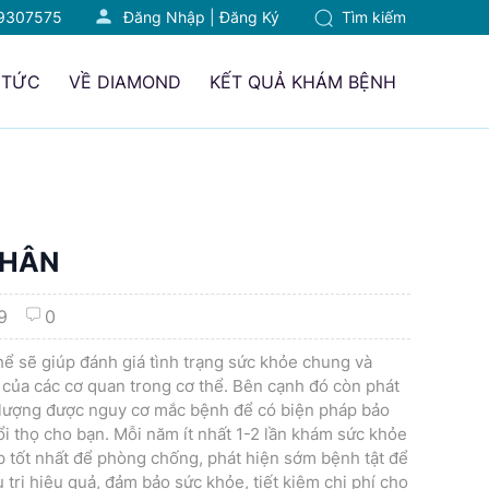
9307575
Đăng Nhập
|
Đăng Ký
Tìm kiếm
 TỨC
VỀ DIAMOND
KẾT QUẢ KHÁM BỆNH
NHÂN
9
0
ể sẽ giúp đánh giá tình trạng sức khỏe chung và
 của các cơ quan trong cơ thể. Bên cạnh đó còn phát
 lượng được nguy cơ mắc bệnh để có biện pháp bảo
ổi thọ cho bạn. Mỗi năm ít nhất 1-2 lần khám sức khỏe
áp tốt nhất để phòng chống, phát hiện sớm bệnh tật để
trị hiệu quả, đảm bảo sức khỏe, tiết kiệm chi phí cho