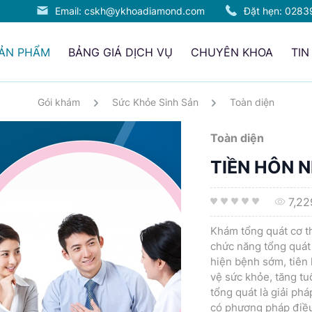
Email: cskh@ykhoadiamond.com
Đặt hẹn:
0283
SẢN PHẨM
BẢNG GIÁ DỊCH VỤ
CHUYÊN KHOA
TIN
Gói khám
Sức Khỏe Sinh Sản
Toàn diện
Toàn diện
TIỀN HÔN 
7,22
Khám tổng quát cơ th
chức năng tổng quát
hiện bệnh sớm, tiên
vệ sức khỏe, tăng tu
tổng quát là giải ph
có phương pháp điều 