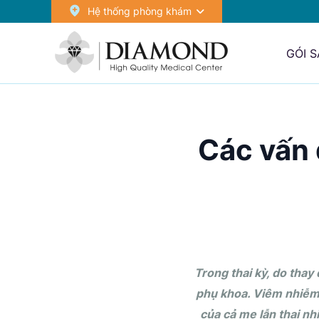
Hệ thống phòng khám
GÓI 
Các vấn
Trong thai kỳ, do thay
phụ khoa. Viêm nhiễm 
của cả mẹ lẫn thai n