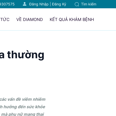
9307575
Đăng Nhập
|
Đăng Ký
Tìm kiếm
 TỨC
VỀ DIAMOND
KẾT QUẢ KHÁM BỆNH
a thường
i các vấn đề viêm nhiễm
ảnh hưởng đến sức khỏe
n mà phụ nữ mang thai