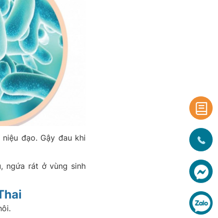
 niệu đạo. Gậy đau khi
, ngứa rát ở vùng sinh
Thai
ôi.