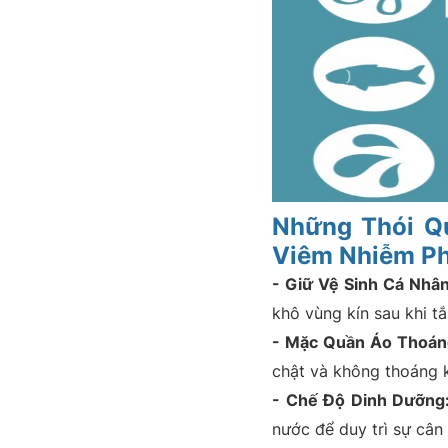
Những Thói Q
Viêm Nhiễm P
- Giữ Vệ Sinh Cá Nhân
khô vùng kín sau khi tắ
- Mặc Quần Áo Thoán
chật và không thoáng k
- Chế Độ Dinh Dưỡng
nước để duy trì sự cân