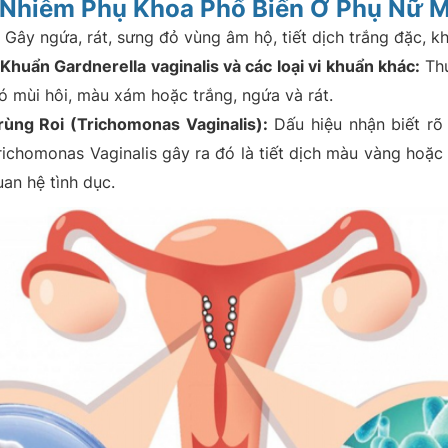
 Nhiễm Phụ Khoa Phổ Biến Ở Phụ Nữ 
Gây ngứa, rát, sưng đỏ vùng âm hộ, tiết dịch trắng đặc, k
huẩn Gardnerella vaginalis và các loại vi khuẩn khác:
Thư
có mùi hôi, màu xám hoặc trắng, ngứa và rát.
ng Roi (Trichomonas Vaginalis):
Dấu hiệu nhận biết rõ
richomonas Vaginalis gây ra đó là tiết dịch màu vàng hoặc 
uan hệ tình dục.