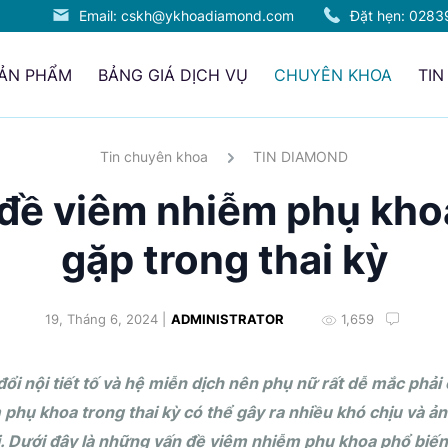
Email: cskh@ykhoadiamond.com
Đặt hẹn:
0283
SẢN PHẨM
BẢNG GIÁ DỊCH VỤ
CHUYÊN KHOA
TIN
Tin chuyên khoa
TIN DIAMOND
 đề viêm nhiễm phụ kho
gặp trong thai kỳ
19, Tháng 6, 2024 |
ADMINISTRATOR
1,659
 đổi nội tiết tố và hệ miễn dịch nên phụ nữ rất dễ mắc phả
phụ khoa trong thai kỳ có thể gây ra nhiều khó chịu và 
hi. Dưới đây là những vấn đề viêm nhiễm phụ khoa phổ biế