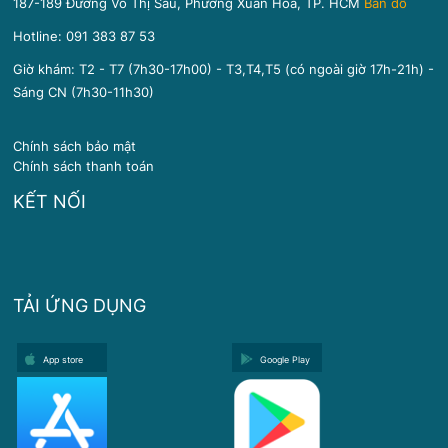
187-189 Đường Võ Thị Sáu, Phường Xuân Hòa, TP. HCM
Bản đồ
Hotline:
091 383 87 53
Giờ khám: T2 - T7 (7h30-17h00) - T3,T4,T5 (có ngoài giờ 17h-21h) -
Sáng CN (7h30-11h30)
Chính sách bảo mật
Chính sách thanh toán
KẾT NỐI
TẢI ỨNG DỤNG
App store
Google Play