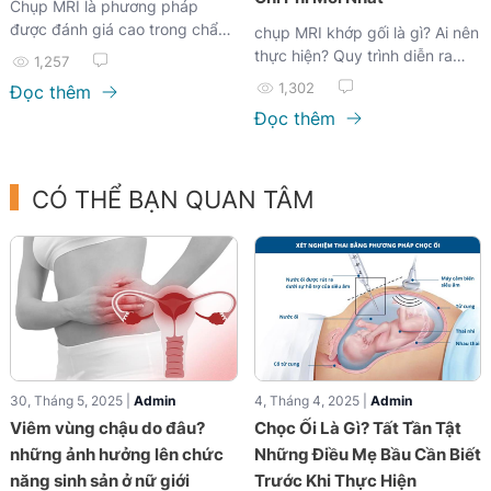
Chụp MRI là phương pháp
được đánh giá cao trong chẩn
chụp MRI khớp gối là gì? Ai nên
đoán các bệnh thần kinh, bởi
thực hiện? Quy trình diễn ra
1,257
khả năng...
như thế nào và chi phí bao
1,302
Đọc thêm
nhiêu? Hãy cùng tìm hiểu chi
Đọc thêm
tiết trong bài viết dưới đây!
CÓ THỂ BẠN QUAN TÂM
30, Tháng 5, 2025 |
Admin
4, Tháng 4, 2025 |
Admin
Viêm vùng chậu do đâu?
Chọc Ối Là Gì? Tất Tần Tật
những ảnh hưởng lên chức
Những Điều Mẹ Bầu Cần Biết
năng sinh sản ở nữ giới
Trước Khi Thực Hiện