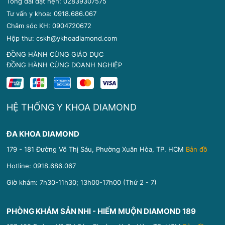
Tổng đài đặt hẹn: 02839307575
Tư vấn y khoa: 0918.686.067
Chăm sóc KH: 0904720672
Hộp thư: cskh@ykhoadiamond.com
ĐỒNG HÀNH CÙNG GIÁO DỤC
ĐỒNG HÀNH CÙNG DOANH NGHIỆP
HỆ THỐNG Y KHOA DIAMOND
ĐA KHOA DIAMOND
179 - 181 Đường Võ Thị Sáu, Phường Xuân Hòa, TP. HCM
Bản đồ
Hotline:
0918.686.067
Giờ khám: 7h30-11h30; 13h00-17h00 (Thứ 2 - 7)
PHÒNG KHÁM SẢN NHI - HIẾM MUỘN DIAMOND 189