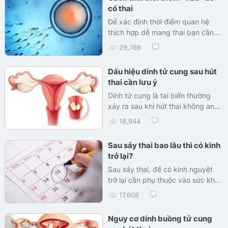
có thai
Để xác định thời điểm quan hệ
thích hợp dễ mang thai bạn cần
tìm hiểu trứng rụng sống được
29,769
bao lâu trong...
Dấu hiệu dính tử cung sau hút
thai cần lưu ý
Dính tử cung là tai biến thường
xảy ra sau khi hút thai không an
toàn...
18,944
Sau sảy thai bao lâu thì có kinh
trở lại?
Sau sảy thai, để có kinh nguyệt
trở lại cần phụ thuộc vào sức khỏe
tâm lý và cơ địa của từng người...
17,608
Nguy cơ dính buồng tử cung