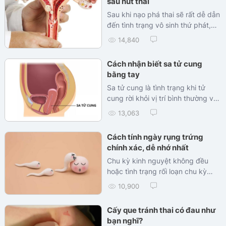
sau hút thai
Sau khi nạo phá thai sẽ rất dễ dẫn
đến tình trạng vô sinh thứ phát,
kinh nguyệt sẽ rất ít vì lớp niêm
14,840
mạc tử cung quá mỏng, hay người
bệnh sẽ xuất hiện...
Cách nhận biết sa tử cung
bằng tay
Sa tử cung là tình trạng khi tử
cung rời khỏi vị trí bình thường và
tụt xuống âm đạo do...
13,063
Cách tính ngày rụng trứng
chính xác, dễ nhớ nhất
Chu kỳ kinh nguyệt không đều
hoặc tình trạng rối loạn chu kỳ
kinh sẽ rất khó để tính ngày rụng
10,900
trứng...
Cấy que tránh thai có đau như
bạn nghĩ?