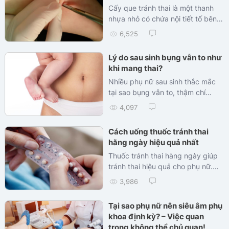
Cấy que tránh thai là một thanh
nhựa nhỏ có chứa nội tiết tố bên
trong và được cấy dưới...
6,525
Lý do sau sinh bụng vẫn to như
khi mang thai?
Nhiều phụ nữ sau sinh thắc mắc
tại sao bụng vẫn to, thậm chí
trông như vẫn còn đang mang
4,097
thai...
Cách uống thuốc tránh thai
hằng ngày hiệu quả nhất
Thuốc tránh thai hàng ngày giúp
tránh thai hiệu quả cho phụ nữ.
Phương pháp tiện lợi với tác dụng
3,986
dược lý...
Tại sao phụ nữ nên siêu âm phụ
khoa định kỳ? – Việc quan
trọng không thể chủ quan!