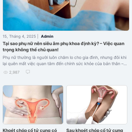
15, Tháng 4, 2025 |
Admin
Tại sao phụ nữ nên siêu âm phụ khoa định kỳ? – Việc quan
trọng không thể chủ quan!
Phụ nữ thường là người luôn chăm lo cho gia đình, nhưng đôi khi
lại quên mất việc quan tâm đến chính sức khỏe của bản thân –
đặc biệt là sức khỏe sinh sản. Trong khi đó, nhiều bệnh lý phụ
2,987
khoa nguy hiểm lại âm thầm phát triển và chỉ được phát hiện khi
đã gây ra hậu quả nghiêm trọng. Siêu âm phụ khoa định kỳ chính
là "chìa khóa" giúp phát hiện sớm, can thiệp kịp thời và bảo vệ
khả năng làm mẹ của mỗi người phụ nữ.
Khoét chóp cổ tử cung có
Sau khoét chóp cổ tử cung