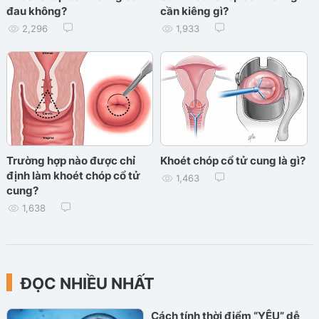
đau không?
cần kiêng gì?
2,296
1,933
Trường hợp nào được chỉ
Khoét chóp cổ tử cung là gì?
định làm khoét chóp cổ tử
1,463
cung?
1,638
ĐỌC NHIỀU NHẤT
Cách tính thời điểm “YÊU” dễ