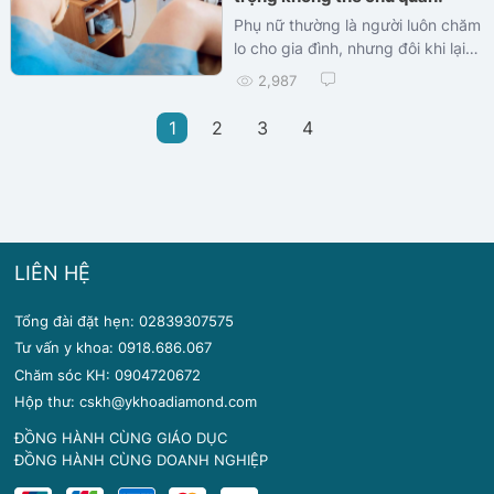
Phụ nữ thường là người luôn chăm
lo cho gia đình, nhưng đôi khi lại
quên mất việc quan tâm đến
2,987
chính sức khỏe của bản thân –
đặc biệt là sức khỏe sinh sản.
1
2
3
4
Trong khi đó, nhiều bệnh lý phụ
khoa nguy hiểm lại âm thầm phát
triển và chỉ được phát hiện khi đã
gây ra hậu quả nghiêm trọng. Siêu
âm phụ khoa định kỳ chính là
"chìa khóa" giúp phát hiện sớm,
LIÊN HỆ
can thiệp kịp thời và bảo vệ khả
năng làm mẹ của mỗi người phụ
Tổng đài đặt hẹn: 02839307575
nữ.
Tư vấn y khoa: 0918.686.067
Chăm sóc KH: 0904720672
Hộp thư: cskh@ykhoadiamond.com
ĐỒNG HÀNH CÙNG GIÁO DỤC
ĐỒNG HÀNH CÙNG DOANH NGHIỆP