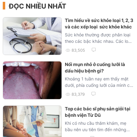
ĐỌC NHIỀU NHẤT
Tìm hiểu về sức khỏe loại 1, 2, 3
và các xếp loại sức khỏe khác
Sức khỏe thường được phân loại
theo các bậc khác nhau. Các loại
sức khỏe (loại 1, loại 2, loại 3, v.v.)
83,505
thường phản ánh tình trạng sức
khỏe tổng quát và khả năng đáp
Nổi mụn nhỏ ở cuống lưỡi là
ứng các yêu cầu công việc hoặc
dấu hiệu bệnh gì?
nhiệm vụ cụ thể. Bài viết này sẽ
Khoảng 1 tuần nay em thấy mặt
mô tả chung về các loại sức khỏe
dưới, phía cuống lưỡi của mình có
1, 2, 3 và các xếp loại sức khỏe
2 nốt mụn nhỏ...
khác có thể bạn quan tâm - Tìm
83,379
hiểu ngay !
Top các bác sĩ phụ sản giỏi tại
bệnh viện Từ Dũ
Khi có nhu cầu thăm khám, mẹ
bầu nên ưu tiên tìm đến những
bác sĩ sản khoa có...