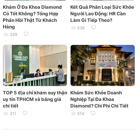
Khám Ở Đa Khoa Diamond
Kết Quả Phân Loại Sức Khỏe
Có Tốt Không? Tổng Hợp
Người Lao Động: HR Cần
Phản Hồi Thật Từ Khách
Làm Gì Tiếp Theo?
Hàng
538
339
TOP 5 địa chỉ khám suy thận
Khám Sức Khỏe Doanh
uy tín TPHCM và bảng giá
Nghiệp Tại Đa Khoa
chi tiết
Diamond? Chi Phí Chi Tiết
311
514