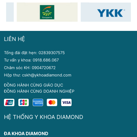
LIÊN HỆ
Tổng đài đặt hẹn: 02839307575
Tư vấn y khoa: 0918.686.067
Chăm sóc KH: 0904720672
Hộp thư: cskh@ykhoadiamond.com
ĐỒNG HÀNH CÙNG GIÁO DỤC
ĐỒNG HÀNH CÙNG DOANH NGHIỆP
HỆ THỐNG Y KHOA DIAMOND
ĐA KHOA DIAMOND