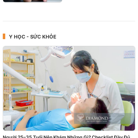
Y HỌC - SỨC KHỎE
Người 25–35 Tuổi Nên Khám Những Gì? Checklist Đầy Đủ