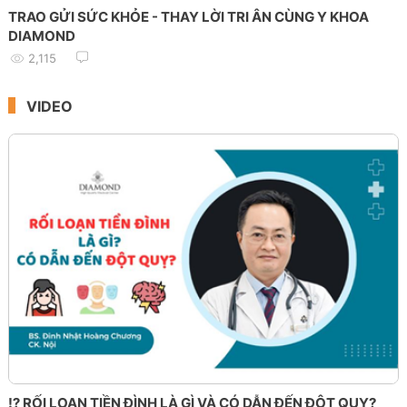
TRAO GỬI SỨC KHỎE - THAY LỜI TRI ÂN CÙNG Y KHOA
DIAMOND
2,115
VIDEO
⁉️ RỐI LOẠN TIỀN ĐÌNH LÀ GÌ VÀ CÓ DẪN ĐẾN ĐỘT QUỴ?