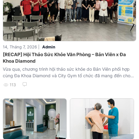
14, Tháng 7, 2026 |
Admin
[RECAP] Hội Thảo Sức Khỏe Văn Phòng – Bản Viên x Đa
Khoa Diamond
Vừa qua, chương trình hội thảo sức khỏe do Bản Viên phối hợp
cùng Đa Khoa Diamond và City Gym tổ chức đã mang đến cho
người tham dự những kiến thức thiết thực xoay quanh các vấn
113
đề sức khỏe phổ biến ở dân văn phòng – nhóm đối tượng thường
xuyên phải ngồi lâu, ít vận động trong suốt giờ làm việc.