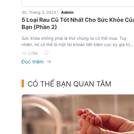
30, Tháng 3, 2023 |
Admin
5 Loại Rau Củ Tốt Nhất Cho Sức Khỏe Củ
Bạn (Phần 2)
Sức khỏe không phải là thứ chúng ta có thể mua. Tuy
nhiên, nó có thể là một tài khoản tiết kiệm cực kỳ giá trị
(Anne Wilson Schaef). Chúng ta ai cũng biết giá trị của s
1,786
khỏe nhưng không phải ai cũng biết “tiết kiệm” cho tài
Đọc thêm
khoản này trong khi nó dễ thực hiện hơn nhiều so với tiết
kiệm một khoản trong ngân hàng. Nó nằm ở ngay trong
những bữa ăn hàng ngày. Hôm nay y khoa Diamond giới
thiệu đến bạn 10 loại rau củ vô cùng giá trị đối với sức k
CÓ THỂ BẠN QUAN TÂM
của chúng ta, cùng thực hiện và cùng bảo vệ sức khỏe
mình nào!