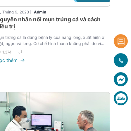
, Tháng 9, 2023 |
Admin
guyên nhân nổi mụn trứng cá và cách
iều trị
n trứng cá là dạng bệnh lý của nang lông, xuất hiện ở
t, ngực và lưng. Cơ chế hình thành không phải do vi
uẩn gây ra, mặc dù vi khuẩn đóng vai trò trong sự phát
1,374
iển của mụn trứng cá. Việc hiểu được sinh lý bệnh học
ọc thêm
a mụn trứng cá giúp điều trị và phòng ngừa bệnh lý hiệu
uả.