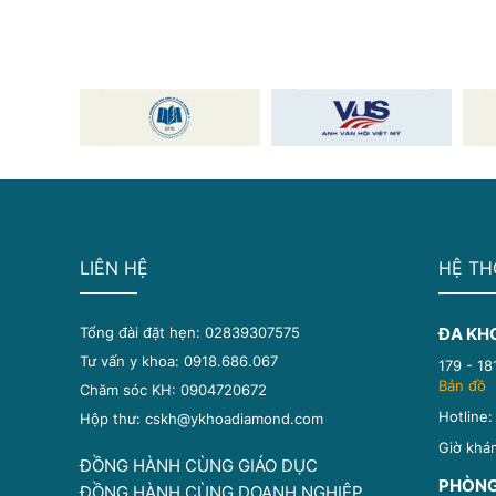
LIÊN HỆ
HỆ TH
Tổng đài đặt hẹn: 02839307575
ĐA KH
Tư vấn y khoa: 0918.686.067
179 - 1
Bản đồ
Chăm sóc KH: 0904720672
Hotline
Hộp thư: cskh@ykhoadiamond.com
Giờ khá
ĐỒNG HÀNH CÙNG GIÁO DỤC
PHÒNG
ĐỒNG HÀNH CÙNG DOANH NGHIỆP