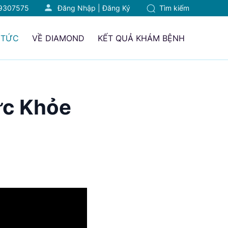
9307575
Đăng Nhập
|
Đăng Ký
Tìm kiếm
 TỨC
VỀ DIAMOND
KẾT QUẢ KHÁM BỆNH
ức Khỏe