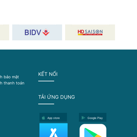
KẾT NỐI
ch bảo mật
h thanh toán
TẢI ỨNG DỤNG
App store
Google Play