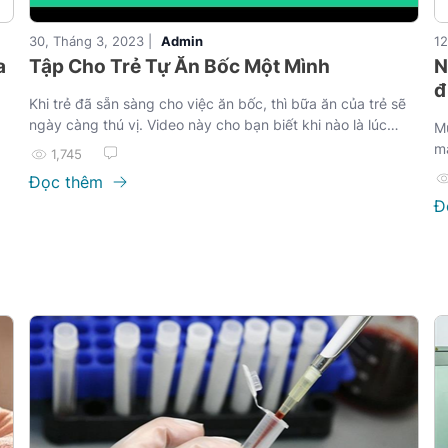
30, Tháng 3, 2023 |
Admin
12
a
Tập Cho Trẻ Tự Ăn Bốc Một Mình
N
đ
Khi trẻ đã sẵn sàng cho việc ăn bốc, thì bữa ăn của trẻ sẽ
ngày càng thú vị. Video này cho bạn biết khi nào là lúc
Mụ
thích hợp cho cột mốc này, và cách để cho trẻ ăn bốc 1
mặ
1,745
cách an toàn.
ức
kh
Đọc thêm
tr
Đ
củ
q
hỏe