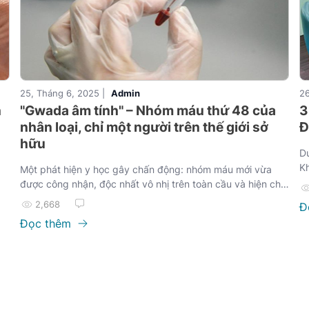
25, Tháng 6, 2025 |
Admin
26
h
"Gwada âm tính" – Nhóm máu thứ 48 của
3
nhân loại, chỉ một người trên thế giới sở
Đ
hữu
Dư
K
Một phát hiện y học gây chấn động: nhóm máu mới vừa
được công nhận, độc nhất vô nhị trên toàn cầu và hiện chỉ
được tìm thấy ở một người phụ nữ gốc Guadeloupe.
2,668
Đ
Đọc thêm