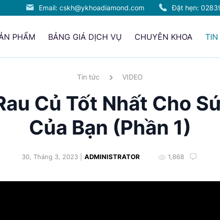
Email: cskh@ykhoadiamond.com
Đặt hẹn:
0283
SẢN PHẨM
BẢNG GIÁ DỊCH VỤ
CHUYÊN KHOA
TIN
Tin tức
VIDEO
 Rau Củ Tốt Nhất Cho S
Của Bạn (Phần 1)
30, Tháng 3, 2023 |
ADMINISTRATOR
1,868