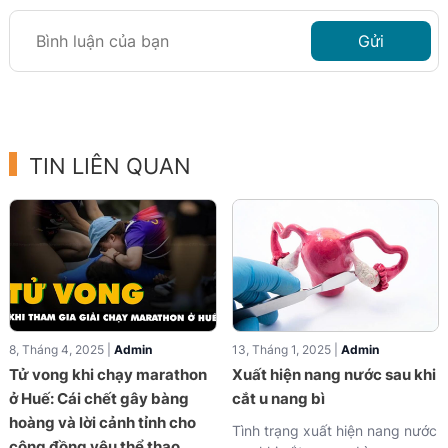
Gửi
TIN LIÊN QUAN
8, Tháng 4, 2025 |
Admin
13, Tháng 1, 2025 |
Admin
Tử vong khi chạy marathon
Xuất hiện nang nước sau khi
ở Huế: Cái chết gây bàng
cắt u nang bì
hoàng và lời cảnh tỉnh cho
Tình trạng xuất hiện nang nước
cộng đồng yêu thể thao