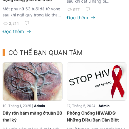
sau khi cắt u nang bì...
Một phụ nữ 53 tuổi đã tử vong
977
sau khi ngã quỵ trong lúc tham
Đọc thêm
gia giải chạy VnExpress
2,214
Marathon Huế 2025. Sự việc
Đọc thêm
đau lòng không chỉ để lại niềm
tiếc thương, mà còn là hồi
chuông cảnh báo mạnh mẽ về
tầm quan trọng của việc kiểm
CÓ THỂ BẠN QUAN TÂM
tra sức khỏe trước khi vận
động thể lực cường độ cao,
đặc biệt với người trung niên
và cao tuổi.
10, Tháng 1, 2025 |
Admin
17, Tháng 5, 2024 |
Admin
Dây rốn bám màng ở tuần 20
Phòng Chống HIV/AIDS:
thai kỳ
Những Điều Bạn Cần Biết