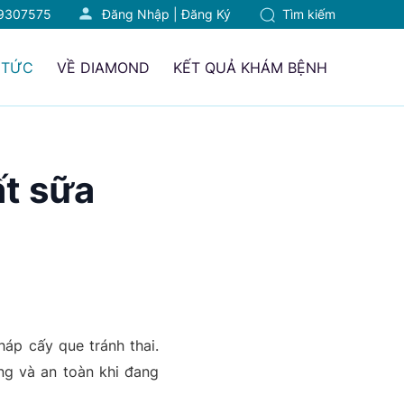
9307575
Đăng Nhập
|
Đăng Ký
Tìm kiếm
 TỨC
VỀ DIAMOND
KẾT QUẢ KHÁM BỆNH
ất sữa
háp cấy que tránh thai.
ông và an toàn khi đang