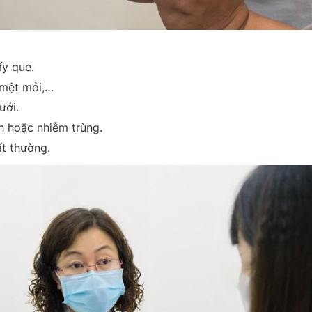
ấy que.
 mệt mỏi,…
ưới.
nh hoặc nhiễm trùng.
t thường.