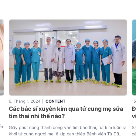
6, Tháng 1, 2024 |
CONTENT
15
Các bác sĩ xuyên kim qua tử cung mẹ sửa
Đ
tim thai nhi thế nào?
v
ến
Giây phút nong thành công van tim bào thai, rút kim luồn ra
Sa
khỏi tử cung người mẹ, ê kíp can thiệp Bệnh viện Từ Dũ
c