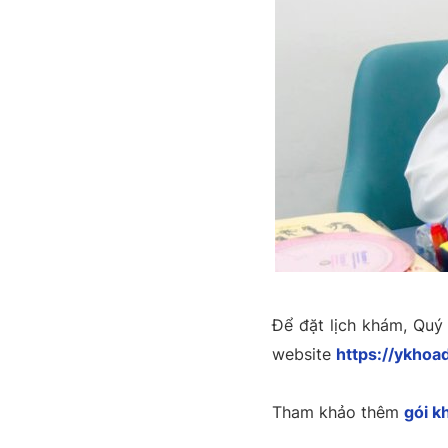
Để đặt lịch khám, Quý kh
website
https://ykho
Tham khảo thêm
gói k