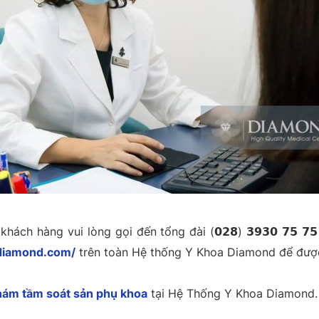
ách hàng vui lòng gọi đến tổng đài (𝟬𝟮𝟴) 𝟯𝟵𝟯𝟬 𝟳𝟱 𝟳
adiamond.com/
trên toàn Hệ thống Y Khoa Diamond để đượ
hám tầm soát sản phụ khoa
tại Hệ Thống Y Khoa Diamond.