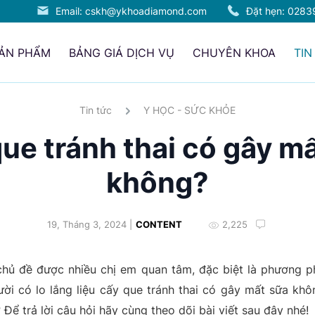
Email: cskh@ykhoadiamond.com
Đặt hẹn:
0283
SẢN PHẨM
BẢNG GIÁ DỊCH VỤ
CHUYÊN KHOA
TIN
Tin tức
Y HỌC - SỨC KHỎE
ue tránh thai có gây m
không?
19, Tháng 3, 2024 |
CONTENT
2,225
 chủ đề được nhiều chị em quan tâm, đặc biệt là phương p
ười có lo lắng liệu cấy que tránh thai có gây mất sữa kh
Để trả lời câu hỏi hãy cùng theo dõi bài viết sau đây nhé!