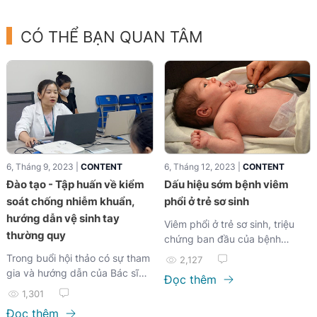
CÓ THỂ BẠN QUAN TÂM
6, Tháng 9, 2023 |
CONTENT
6, Tháng 12, 2023 |
CONTENT
Đào tạo - Tập huấn về kiểm
Dấu hiệu sớm bệnh viêm
soát chống nhiễm khuẩn,
phổi ở trẻ sơ sinh
hướng dẫn vệ sinh tay
Viêm phổi ở trẻ sơ sinh, triệu
thường quy
chứng ban đầu của bệnh
thường không rõ ràng...
Trong buổi hội thảo có sự tham
2,127
gia và hướng dẫn của Bác sĩ
Đọc thêm
Đỗ Thị Phong Lan...
1,301
Đọc thêm