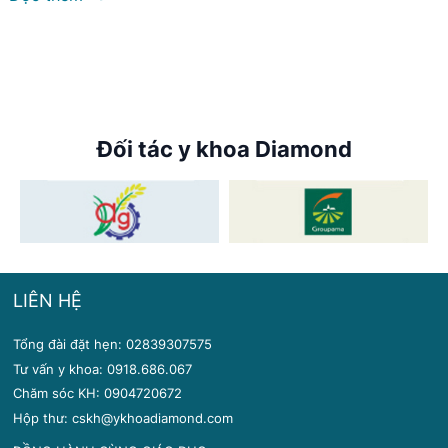
Đối tác y khoa Diamond
LIÊN HỆ
Tổng đài đặt hẹn: 02839307575
Tư vấn y khoa: 0918.686.067
Chăm sóc KH: 0904720672
Hộp thư: cskh@ykhoadiamond.com