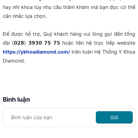
hay nhi khoa tùy nhu cầu thăm khám mà bạn đọc có thể
cân nhắc lựa chọn.
Để được hỗ trợ, Quý khách hàng vui lòng gọi đến tổng
đài (𝟬𝟮𝟴) 𝟯𝟵𝟯𝟬 𝟳𝟱 𝟳𝟱 hoặc liên hệ trực tiếp website
https://ykhoadiamond.com/
trên toàn Hệ Thống Y Khoa
Diamond.
Bình luận
Gửi