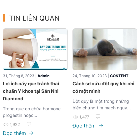
TIN LIÊN QUAN
31, Tháng 8, 2023 |
Admin
24, Tháng 10, 2023 |
CONTENT
Lợi ích cấy que tránh thai
Cách sơ cứu đột quỵ khi chỉ
chuẩn Y khoa tại Sản Nhi
có một mình
Diamond
Đột quỵ là một trong những
biến chứng tim mạch nguy
Trong que có chứa hormone
hiểm...
progestin hoặc...
1,477
1,922
Đọc thêm
Đọc thêm