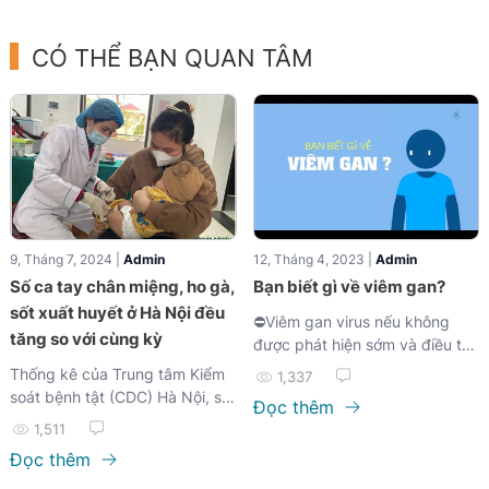
bạn có thể thực hiện các bước
sau để kết nối với đội ngũ bác
CÓ THỂ BẠN QUAN TÂM
sĩ giàu kinh nghiệm của Y Khoa
Diamond.
9, Tháng 7, 2024 |
Admin
12, Tháng 4, 2023 |
Admin
Số ca tay chân miệng, ho gà,
Bạn biết gì về viêm gan?
sốt xuất huyết ở Hà Nội đều
⛔Viêm gan virus nếu không
tăng so với cùng kỳ
được phát hiện sớm và điều trị
tốt sẽ gây nhiều biến chứng
Thống kê của Trung tâm Kiểm
1,337
nặng như xơ gan, ung thư gan
soát bệnh tật (CDC) Hà Nội, số
Đọc thêm
và được coi là “Sát thủ thầm
ca mắc sốt xuất huyết, tay
1,511
lặng” đối với sức khoẻ con
chân miệng, ho gà, viêm não
Đọc thêm
người. ➡️HƯỞNG ỨNG NGÀY
Nhật Bản tăng so cùng kỳ năm
VIÊM GAN THẾ GIỚI HÃY
2023.