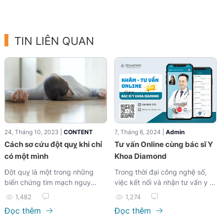
TIN LIÊN QUAN
24, Tháng 10, 2023 |
CONTENT
7, Tháng 6, 2024 |
Admin
Cách sơ cứu đột quỵ khi chỉ
Tư vấn Online cùng bác sĩ Y
có một mình
Khoa Diamond
Đột quỵ là một trong những
Trong thời đại công nghệ số,
biến chứng tim mạch nguy
việc kết nối và nhận tư vấn y tế
hiểm...
từ bác sĩ chuyên khoa đã trở
1,482
1,274
nên dễ dàng hơn bao giờ hết.
Đọc thêm
Đọc thêm
Chỉ với một thiết bị thông minh,