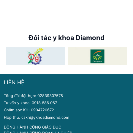
CHUNG TAY ĐẨY LÙI VIÊM
GAN
Đối tác y khoa Diamond
LIÊN HỆ
Tổng đài đặt hẹn: 02839307575
Tư vấn y khoa: 0918.686.067
Chăm sóc KH: 0904720672
Hộp thư: cskh@ykhoadiamond.com
ĐỒNG HÀNH CÙNG GIÁO DỤC
ĐỒNG HÀNH CÙNG DOANH NGHIỆP