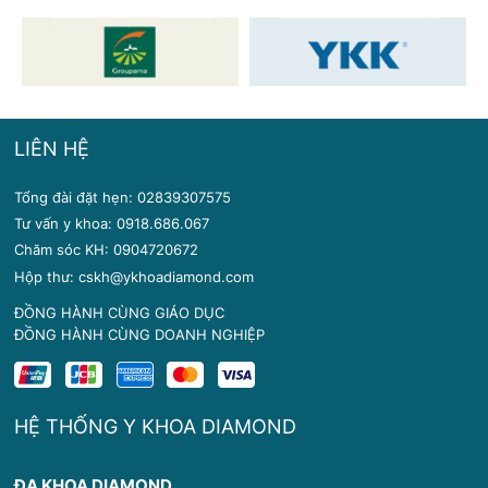
LIÊN HỆ
Tổng đài đặt hẹn: 02839307575
Tư vấn y khoa: 0918.686.067
Chăm sóc KH: 0904720672
Hộp thư: cskh@ykhoadiamond.com
ĐỒNG HÀNH CÙNG GIÁO DỤC
ĐỒNG HÀNH CÙNG DOANH NGHIỆP
HỆ THỐNG Y KHOA DIAMOND
ĐA KHOA DIAMOND