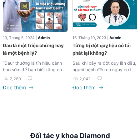
13, Tháng 5, 2024 |
Admin
16, Tháng 10, 2023 |
Admin
Đau là một triệu chứng hay
Từng bị đột quỵ liệu có tái
là một bệnh lý?
phát lại không?
“Đau” thường là tín hiệu cảnh
Sau khi xảy ra đột quỵ lần đầu,
báo sớm để bạn biết rằng có
người bệnh đều có nguy cơ tái
điều gì đó không ổn với cơ thể
phát rất cao...
2,280
2,042
của mình. Định nghĩa đau được
Đọc thêm
Đọc thêm
chấp nhận rộng rãi do Hiệp hội
Nghiên cứu Đau Quốc tế đưa
ra như sau: “Đau là việc trải
qua cảm giác và cảm xúc khó
chịu liên quan đến tổn thương
mô thực tế hoặc tiềm ẩn, hoặc
được mô tả theo thuật ngữ đó.”
Đối tác y khoa Diamond