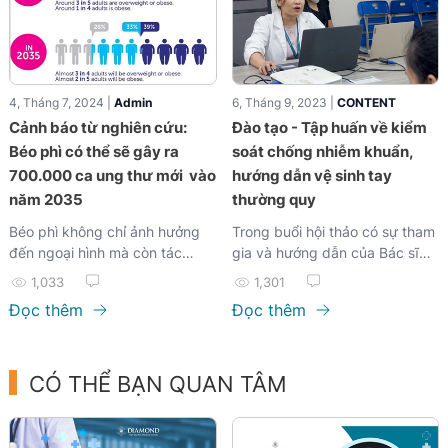
4, Tháng 7, 2024 |
Admin
6, Tháng 9, 2023 |
CONTENT
Cảnh báo từ nghiên cứu:
Đào tạo - Tập huấn về kiểm
Béo phì có thể sẽ gây ra
soát chống nhiễm khuẩn,
700.000 ca ung thư mới vào
hướng dẫn vệ sinh tay
năm 2035
thường quy
Béo phì không chỉ ảnh hưởng
Trong buổi hội thảo có sự tham
đến ngoại hình mà còn tác
gia và hướng dẫn của Bác sĩ
động nghiêm trọng đến sức
Đỗ Thị Phong Lan...
1,033
1,301
khỏe, đặc biệt là nguy cơ mắc
Đọc thêm
Đọc thêm
bệnh ung thư. Theo một báo
cáo từ tổ chức Cancer
Research UK, nếu tỷ lệ béo phì
tiếp tục gia tăng như hiện nay,
CÓ THỂ BẠN QUAN TÂM
sẽ có thêm 700,000 ca ung
thư mới vào năm 2035.