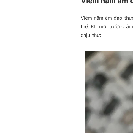
Viêm nấm âm đ
Viêm nấm âm đạo thườn
thể. Khi môi trường â
chịu như: