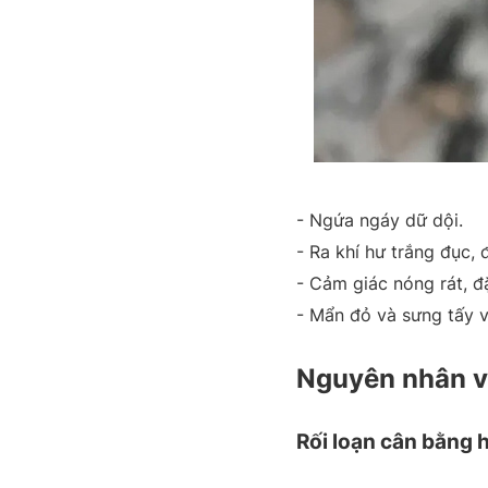
- Ngứa ngáy dữ dội.
- Ra khí hư trắng đục,
- Cảm giác nóng rát, đặ
- Mẩn đỏ và sưng tấy 
Nguyên nhân vi
Rối loạn cân bằng h