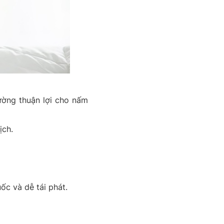
ờng thuận lợi cho nấm
ịch.
c và dễ tái phát.