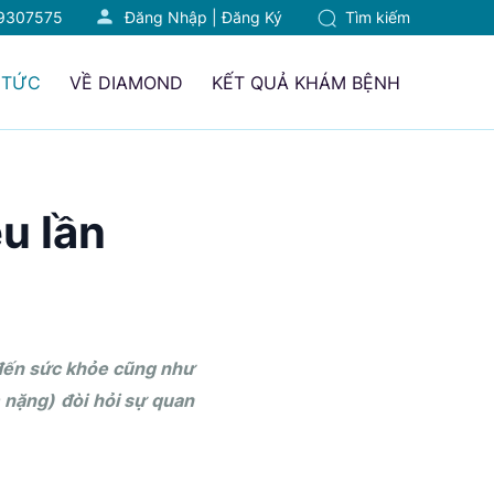
9307575
Đăng Nhập
|
Đăng Ký
Tìm kiếm
 TỨC
VỀ DIAMOND
KẾT QUẢ KHÁM BỆNH
u lần
 đến sức khỏe cũng như
nặng) đòi hỏi sự quan