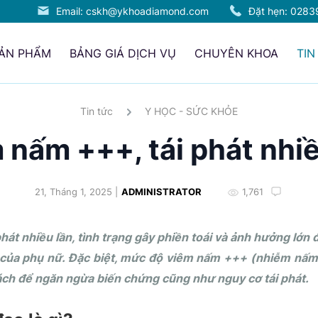
Email: cskh@ykhoadiamond.com
Đặt hẹn:
0283
SẢN PHẨM
BẢNG GIÁ DỊCH VỤ
CHUYÊN KHOA
TIN
Tin tức
Y HỌC - SỨC KHỎE
 nấm +++, tái phát nhiề
21, Tháng 1, 2025 |
ADMINISTRATOR
1,761
át nhiều lần, tình trạng gây phiền toái và ảnh hưởng lớn
 của phụ nữ. Đặc biệt, mức độ viêm nấm +++ (nhiễm nấm 
cách để ngăn ngừa biến chứng cũng như nguy cơ tái phát.