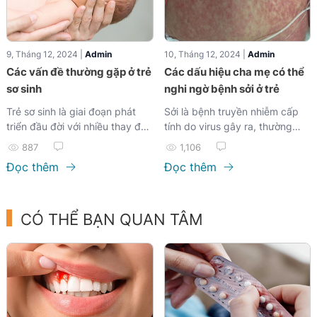
9, Tháng 12, 2024 |
Admin
10, Tháng 12, 2024 |
Admin
Các vấn đề thường gặp ở trẻ
Các dấu hiệu cha mẹ có thể
sơ sinh
nghi ngờ bệnh sởi ở trẻ
Trẻ sơ sinh là giai đoạn phát
Sởi là bệnh truyền nhiễm cấp
triển đầu đời với nhiều thay đổi
tính do virus gây ra, thường
về thể chất và hệ thống miễn
gặp ở trẻ em, đặc biệt khi chưa
887
1,106
dịch còn non yếu...
được tiêm phòng đầy đủ. Bệnh
Đọc thêm
Đọc thêm
có thể gây ra nhiều biến
chứng...
CÓ THỂ BẠN QUAN TÂM