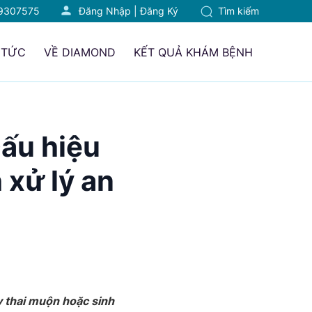
9307575
Đăng Nhập
|
Đăng Ký
Tìm kiếm
 TỨC
VỀ DIAMOND
KẾT QUẢ KHÁM BỆNH
Dấu hiệu
 xử lý an
y thai muộn hoặc sinh