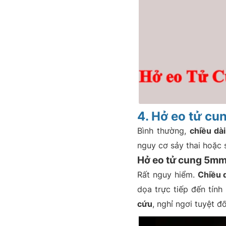
4. Hở eo tử cu
Bình thường,
chiều dà
nguy cơ sảy thai hoặc 
Hở eo tử cung 5mm
Rất nguy hiểm.
Chiều 
dọa trực tiếp đến tính
cứu
, nghỉ ngơi tuyệt đố