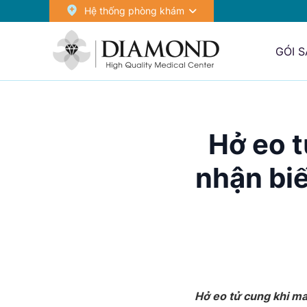
Hệ thống phòng khám
GÓI 
Hở eo t
nhận biế
Hở eo tử cung khi ma