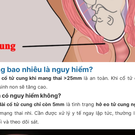
ng bao nhiêu là nguy hiểm?
i cổ tử cung khi mang thai >25mm
là an toàn. Khi cổ tử
sinh non sẽ tăng cao.
 có nguy hiểm không?
dài cổ tử cung chỉ còn 5mm
là tình trạng
hở eo tử cung n
 mạng thai nhi. Cần được xử lý y tế ngay lập tức, thường 
i và theo dõi sát.