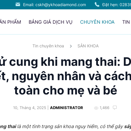
Email: cskh@ykhoadiamond.com
Đặt hẹn:
0283
SẢN PHẨM
BẢNG GIÁ DỊCH VỤ
CHUYÊN KHOA
TIN
Tin chuyên khoa
SẢN KHOA
ử cung khi mang thai: 
t, nguyên nhân và cách
toàn cho mẹ và bé
10, Tháng 4, 2025 |
ADMINISTRATOR
1,466
ng thai
là một tình trạng sản khoa nguy hiểm, có thể gây
sả