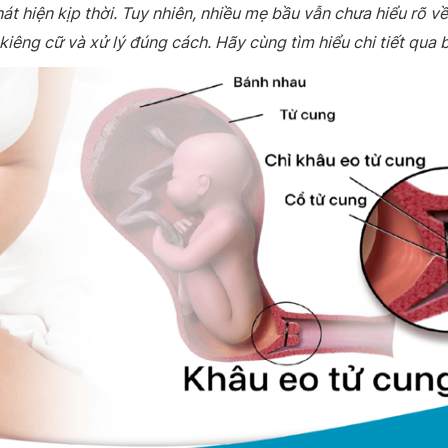
t hiện kịp thời. Tuy nhiên, nhiều mẹ bầu vẫn chưa hiểu rõ v
iêng cữ và xử lý đúng cách. Hãy cùng tìm hiểu chi tiết qua b