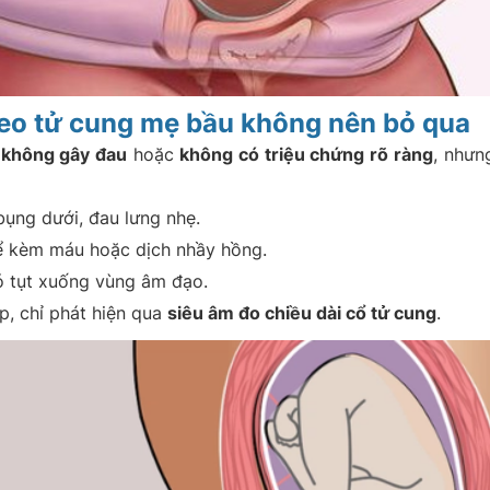
 eo tử cung mẹ bầu không nên bỏ qua
g
không gây đau
hoặc
không có triệu chứng rõ ràng
, nhưn
ụng dưới, đau lưng nhẹ.
hể kèm máu hoặc dịch nhầy hồng.
ó tụt xuống vùng âm đạo.
p, chỉ phát hiện qua
siêu âm đo chiều dài cổ tử cung
.