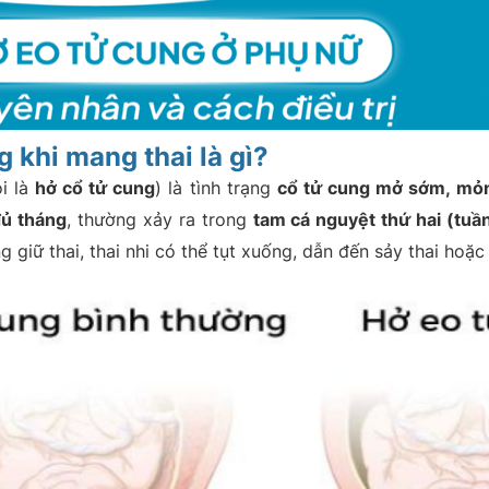
g khi mang thai là gì?
i là
hở cổ tử cung
) là tình trạng
cổ tử cung mở sớm, mỏn
đủ tháng
, thường xảy ra trong
tam cá nguyệt thứ hai (tuầ
giữ thai, thai nhi có thể tụt xuống, dẫn đến sảy thai hoặc 