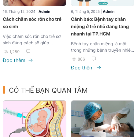
16, Tháng 12, 2024 |
Admin
6, Tháng 5, 2025 |
Admin
Cách chăm sóc rốn cho trẻ
Cảnh báo: Bệnh tay chân
sơ sinh
miệng ở trẻ nhỏ đang tăng
nhanh tại TP.HCM
Việc chăm sóc rốn cho trẻ sơ
sinh đúng cách sẽ giúp...
Bệnh tay chân miệng là một
trong những bệnh truyền nhiễm
1,259
thường gặp ở trẻ nhỏ, đặc biệt
886
Đọc thêm
trong giai đoạn giao mùa hoặc
Đọc thêm
khi thời tiết nóng ẩm. Trong
những tuần gần đây, số ca
mắc tay chân miệng tại
CÓ THỂ BẠN QUAN TÂM
TP.HCM đang có xu hướng
tăng mạnh, khiến nhiều phụ
huynh lo lắng. Đây là thời điểm
cần thiết để ba mẹ nắm rõ tình
hình dịch bệnh, nhận biết sớm
dấu hiệu và có biện pháp chăm
sóc, phòng ngừa đúng cách để
bảo vệ sức khỏe cho con em