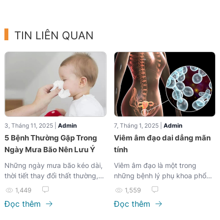
TIN LIÊN QUAN
3, Tháng 11, 2025 |
Admin
7, Tháng 1, 2025 |
Admin
5 Bệnh Thường Gặp Trong
Viêm âm đạo dai dẳng mãn
Ngày Mưa Bão Nên Lưu Ý
tính
Những ngày mưa bão kéo dài,
Viêm âm đạo là một trong
thời tiết thay đổi thất thường,
những bệnh lý phụ khoa phổ
độ ẩm tăng cao và nhiệt độ
biến, nhưng khi tình trạng này
1,449
1,559
giảm đột ngột, tất cả đều ảnh
kéo dài và tái phát liên tục...
Đọc thêm
Đọc thêm
hưởng trực tiếp đến sức khỏe.
Đây là thời điểm cơ thể dễ bị