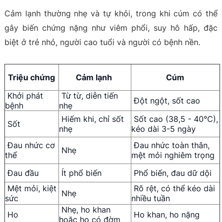
Cảm lạnh thường nhẹ và tự khỏi, trong khi cúm có thể
gây biến chứng nặng như viêm phổi, suy hô hấp, đặc
biệt ở trẻ nhỏ, người cao tuổi và người có bệnh nền.
Triệu chứng
Cảm lạnh
Cúm
Khởi phát
Từ từ, diễn tiến
Đột ngột, sốt cao
bệnh
nhẹ
Hiếm khi, chỉ sốt
Sốt cao (38,5 - 40°C),
Sốt
nhẹ
kéo dài 3-5 ngày
Đau nhức cơ
Đau nhức toàn thân,
Nhẹ
thể
mệt mỏi nghiêm trọng
Đau đầu
Ít phổ biến
Phổ biến, đau dữ dội
Mệt mỏi, kiệt
Rõ rệt, có thể kéo dài
Nhẹ
sức
nhiều tuần
Nhẹ, ho khan
Ho
Ho khan, ho nặng
hoặc ho có đờm