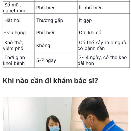
Sổ mũi,
Phổ biến
Ít phổ biến
nghẹt mũi
Hắt hơi
Thường gặp
Ít gặp
Đau họng
Phổ biến
Đôi khi có
Khó thở,
Có thể xảy ra ở người
Không
viêm phổi
có bệnh nền
Thời gian
7-14 ngày, có thể kéo
5-7 ngày
khỏi bệnh
dài hơn
Khi nào cần đi khám bác sĩ?