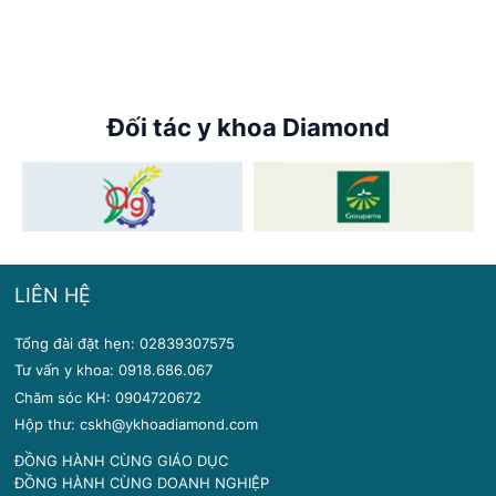
Đối tác y khoa Diamond
LIÊN HỆ
Tổng đài đặt hẹn: 02839307575
Tư vấn y khoa: 0918.686.067
Chăm sóc KH: 0904720672
Hộp thư: cskh@ykhoadiamond.com
ĐỒNG HÀNH CÙNG GIÁO DỤC
ĐỒNG HÀNH CÙNG DOANH NGHIỆP