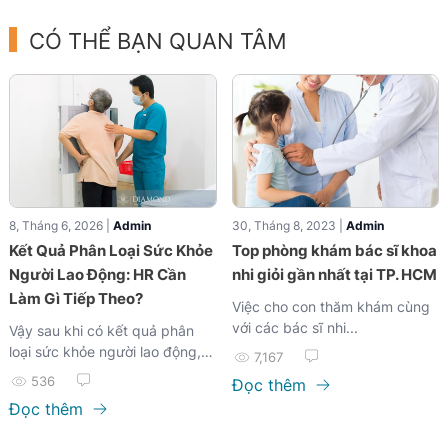
tấn công bởi virus, vi khuẩn và
các tác nhân gây bệnh. Nếu
CÓ THỂ BẠN QUAN TÂM
không chủ động phòng ngừa,
nhiều người có thể mắc phải
những bệnh lý phổ biến như
cảm cúm, viêm họng, sốt xuất
huyết, nấm da hay đau nhức
xương khớp. Hãy cùng Đa
Khoa Diamond tìm hiểu 5 bệnh
thường gặp trong ngày mưa
bão và cách phòng tránh hiệu
8, Tháng 6, 2026 |
Admin
30, Tháng 8, 2023 |
Admin
quả để bảo vệ sức khỏe cho
Kết Quả Phân Loại Sức Khỏe
Top phòng khám bác sĩ khoa
bản thân và gia đình nhé!
Người Lao Động: HR Cần
nhi giỏi gần nhất tại TP. HCM
Làm Gì Tiếp Theo?
Việc cho con thăm khám cùng
với các bác sĩ nhi...
Vậy sau khi có kết quả phân
loại sức khỏe người lao động,
7,167
HR cần làm gì tiếp theo? Hãy
536
Đọc thêm
cùng Diamond tìm hiểu trong
Đọc thêm
bài viết dưới đây.