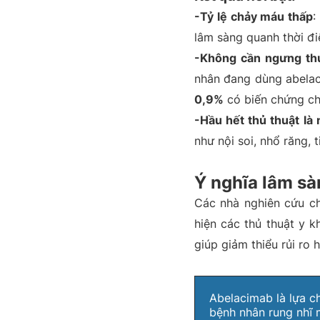
-Tỷ lệ chảy máu thấp
:
lâm sàng quanh thời đi
-Không cần ngưng th
nhân đang dùng abelaci
0,9%
có biến chứng ch
-Hầu hết thủ thuật là
như nội soi, nhổ răng, t
Ý nghĩa lâm sà
Các nhà nghiên cứu c
hiện các thủ thuật y 
giúp giảm thiểu rủi ro
Abelacimab là lựa c
bệnh nhân rung nhĩ