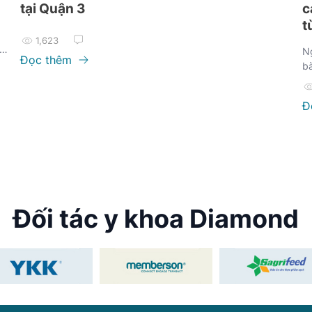
tại Quận 3
c
t
1,623
Ng
Đọc thêm
bà
th
Si
Đ
bà
Đối tác y khoa Diamond