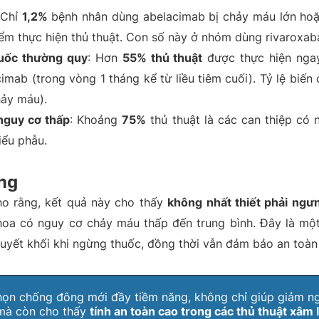
 Chỉ
1,2%
bệnh nhân dùng abelacimab bị chảy máu lớn hoặ
ểm thực hiện thủ thuật. Con số này ở nhóm dùng rivaroxab
uốc thường quy
: Hơn
55% thủ thuật
được thực hiện ngay
mab (trong vòng 1 tháng kể từ liều tiêm cuối). Tỷ lệ biến 
ảy máu).
 nguy cơ thấp
: Khoảng
75%
thủ thuật là các can thiệp có
iểu phẫu.
ng
ho rằng, kết quả này cho thấy
không nhất thiết phải ngư
khoa có nguy cơ chảy máu thấp đến trung bình. Đây là một
 huyết khối khi ngừng thuốc, đồng thời vẫn đảm bảo an toàn
họn chống đông mới đầy tiềm năng, không chỉ giúp giảm n
 mà còn cho thấy
tính an toàn cao trong các thủ thuật xâm 