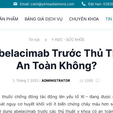
Email: cskh@ykhoadiamond.com
Đặt hẹn:
0283
SẢN PHẨM
BẢNG GIÁ DỊCH VỤ
CHUYÊN KHOA
TIN
Tin tức
Y HỌC - SỨC KHỎE
belacimab Trước Thủ T
An Toàn Không?
1, Tháng 7, 2025 |
ADMINISTRATOR
1,293
i thuốc chống đông tác động lên yếu tố XI – đang được 
át nguy cơ huyết khối với ít biến chứng chảy máu hơn s
sử dụng abelacimab trước các thủ thuật y khoa có an toàn