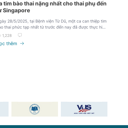
a tim bào thai nặng nhất cho thai phụ đến
ừ Singapore
ày 28/5/2025, tại Bệnh viện Từ Dũ, một ca can thiệp tim
o thai phức tạp nhất từ trước đến nay đã được thực hiện
ành công, mở ra cơ hội sống cho một thai nhi đến từ
1,228
ngapore. Đây là dấu mốc quan trọng không chỉ với y học
ọc thêm
o thai Việt Nam, mà còn với cả khu vực Đông Nam Á.