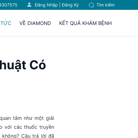
9307575
Đăng Nhập
|
Đăng Ký
Tìm kiếm
 TỨC
VỀ DIAMOND
KẾT QUẢ KHÁM BỆNH
huật Có
quan tâm như một giải
o với các thuốc truyền
 không? Câu trả lời đã