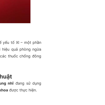
ế yếu tố XI – một phần
ại hiệu quả phòng ngừa
 các thuốc chống đông
thuật
ung nhĩ
đang sử dụng
 khoa
được thực hiện.