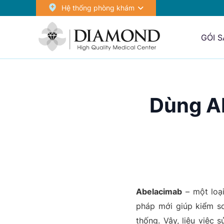
Hệ thống phòng khám
GÓI 
Dùng A
Abelacimab
– một loạ
pháp mới giúp kiểm so
thống. Vậy, liệu việc 