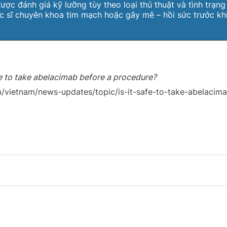
ược đánh giá kỹ lưỡng tùy theo loại thủ thuật và tình trạn
c sĩ chuyên khoa tim mạch hoặc gây mê – hồi sức trước khi
afe to take abelacimab before a procedure?
/vietnam/news-updates/topic/is-it-safe-to-take-abelacim