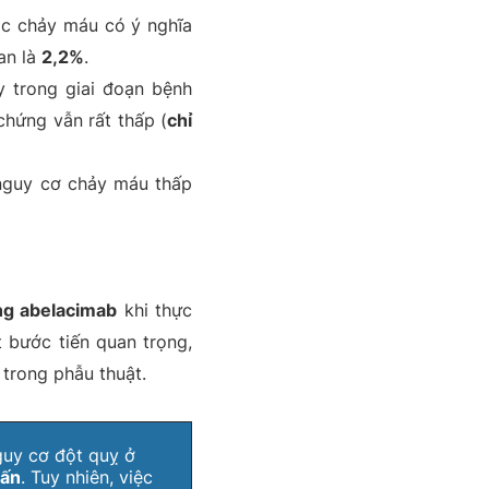
c chảy máu có ý nghĩa
an là
2,2%
.
 trong giai đoạn bệnh
chứng vẫn rất thấp (
chỉ
 nguy cơ chảy máu thấp
ng abelacimab
khi thực
 bước tiến quan trọng,
 trong phẫu thuật.
guy cơ đột quỵ ở
lấn
. Tuy nhiên, việc