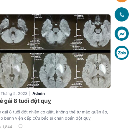
 Tháng 5, 2023 |
Admin
é gái 8 tuổi đột quỵ
 gái 8 tuổi đột nhiên co giật, không thể tự mặc quần áo,
o bệnh viện cấp cứu bác sĩ chẩn đoán đột quỵ
1,844