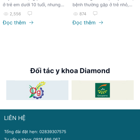
ở trẻ em dưới 10 tuổi, nhưng
bệnh thường gặp ở trẻ nhỏ,
cũng có thể ảnh hưởng đến trẻ
đặc biệt là vào thời điểm giao
2,556
874
em lớn hơn và người lớn.
mùa...
Đọc thêm
Đọc thêm
Đối tác y khoa Diamond
LIÊN HỆ
Tổng đài đặt hẹn: 02839307575
Tư vấn y khoa: 0918.686.067