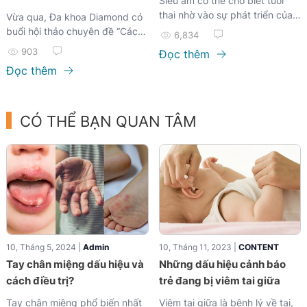
Siêu âm có thể cho biết tuổi
thai nhờ vào sự phát triển của
Vừa qua, Đa khoa Diamond có
thai....
buổi hội thảo chuyên đề “Các
6,834
kỹ năng cấp cứu hồi sinh tim
903
Đọc thêm
phổi (CPR)” tại Công ty Giải
Đọc thêm
pháp Phần mềm Bình Minh với
sự hướng dẫn trực tiếp từ Bác
sĩ CKI Phạm Quốc Huy.
CÓ THỂ BẠN QUAN TÂM
10, Tháng 5, 2024 |
Admin
10, Tháng 11, 2023 |
CONTENT
Tay chân miệng dấu hiệu và
Những dấu hiệu cảnh báo
cách điều trị?
trẻ đang bị viêm tai giữa
Tay chân miệng phổ biến nhất
Viêm tai giữa là bệnh lý về tai,