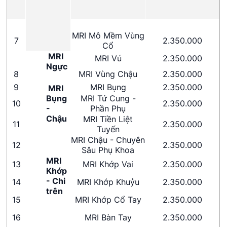
MRI Mô Mềm Vùng
7
2.350.000
Cổ
MRI
MRI Vú
2.350.000
Ngực
8
MRI Vùng Chậu
2.350.000
9
MRI Bụng
2.350.000
MRI
Bụng
MRI Tử Cung -
10
2.350.000
-
Phần Phụ
Chậu
MRI Tiền Liệt
11
2.350.000
Tuyến
MRI Chậu - Chuyên
12
2.350.000
Sâu Phụ Khoa
MRI
13
MRI Khớp Vai
2.350.000
Khớp
- Chi
14
MRI Khớp Khuỷu
2.350.000
trên
15
MRI Khớp Cổ Tay
2.350.000
16
MRI Bàn Tay
2.350.000