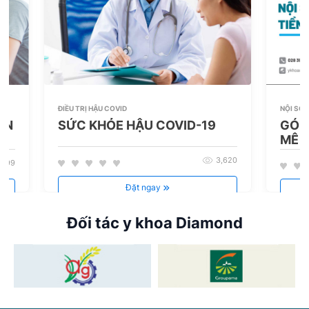
NỘI SOI
ĐIỀU TRỊ HẬU COVID
ÂN
GÓI 
SỨC KHỎE HẬU COVID-19
MÊ
3,620
999
Đặt ngay
Đối tác y khoa Diamond