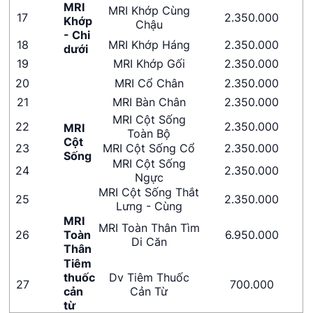
MRI
MRI Khớp Cùng
17
2.350.000
Khớp
Chậu
- Chi
18
MRI Khớp Háng
2.350.000
dưới
19
MRI Khớp Gối
2.350.000
20
MRI Cổ Chân
2.350.000
21
MRI Bàn Chân
2.350.000
MRI Cột Sống
22
2.350.000
MRI
Toàn Bộ
Cột
23
MRI Cột Sống Cổ
2.350.000
Sống
MRI Cột Sống
24
2.350.000
Ngực
MRI Cột Sống Thắt
25
2.350.000
Lưng - Cùng
MRI
MRI Toàn Thân Tìm
26
Toàn
6.950.000
Di Căn
Thân
Tiêm
thuốc
Dv Tiêm Thuốc
27
700.000
cản
Cản Từ
từ