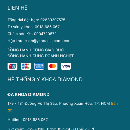
LIÊN HỆ
Tổng đài đặt hẹn: 02839307575
Tư vấn y khoa: 0918.686.067
Chăm sóc KH: 0904720672
Hộp thư: cskh@ykhoadiamond.com
ĐỒNG HÀNH CÙNG GIÁO DỤC
ĐỒNG HÀNH CÙNG DOANH NGHIỆP
HỆ THỐNG Y KHOA DIAMOND
ĐA KHOA DIAMOND
179 - 181 Đường Võ Thị Sáu, Phường Xuân Hòa, TP. HCM
Bản
đồ
Hotline:
0918.686.067
Giờ khám: 7h30-11h30; 13h00-17h00 (Thứ 2 - 7)