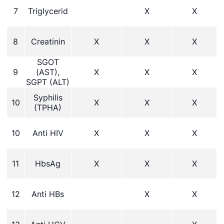
7
Triglycerid
X
X
8
Creatinin
X
X
X
SGOT
9
(AST),
X
X
X
SGPT (ALT)
Syphilis
10
X
X
X
(TPHA)
10
Anti HIV
X
X
X
11
HbsAg
X
X
X
12
Anti HBs
X
X