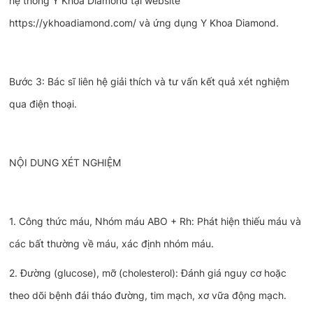
hệ thống Y Khoa Diamond tại website
https://ykhoadiamond.com/ và ứng dụng Y Khoa Diamond.
Bước 3: Bác sĩ liên hệ giải thích và tư vấn kết quả xét nghiệm
qua điện thoại.
NỘI DUNG XÉT NGHIỆM
1. Công thức máu, Nhóm máu ABO + Rh: Phát hiện thiếu máu và
các bất thường về máu, xác định nhóm máu.
2. Đường (glucose), mỡ (cholesterol): Đánh giá nguy cơ hoặc
theo dõi bệnh đái tháo đường, tim mạch, xơ vữa động mạch.