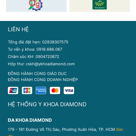
LIÊN HỆ
Tổng đài đặt hẹn: 02839307575
Tư vấn y khoa: 0918.686.067
Chăm sóc KH: 0904720672
Hộp thư: cskh@ykhoadiamond.com
ĐỒNG HÀNH CÙNG GIÁO DỤC
ĐỒNG HÀNH CÙNG DOANH NGHIỆP
HỆ THỐNG Y KHOA DIAMOND
ĐA KHOA DIAMOND
179 - 181 Đường Võ Thị Sáu, Phường Xuân Hòa, TP. HCM
Bản