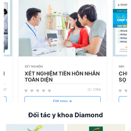
XÉT NGHIỆM
MRI
RI
XÉT NGHIỆM TIỀN HÔN NHÂN
CHỤ
TOÀN DIỆN
SỌ 
1,347
1,194
Đặt ngay
Đối tác y khoa Diamond