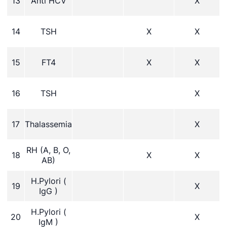
13
Anti HCV
X
14
TSH
X
X
15
FT4
X
X
16
TSH
X
17
Thalassemia
X
RH (A, B, O,
18
X
X
AB)
H.Pylori (
19
X
IgG )
H.Pylori (
20
X
IgM )