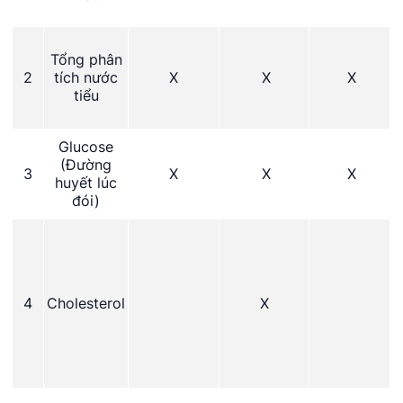
Tổng phân
2
tích nước
X
X
X
tiểu
Glucose
(Đường
3
X
X
X
huyết lúc
đói)
4
Cholesterol
X