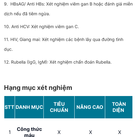
9. HBsAG/ Anti HBs: Xét nghiệm viêm gan B hoặc đánh giá miễn
dịch nếu đã tiêm ngừa.
10. Anti HCV: Xét nghiệm viêm gan C.
11. HIV, Giang mai: Xét nghiệm các bệnh lây qua đường tình
dục.
12. Rubella (IgG, IgM): Xét nghiệm chẩn đoán Rubella.
Hạng mục xét nghiệm
TIÊU
TOÀN
STT
DANH MỤC
NÂNG CAO
CHUẨN
DIỆN
Công thức
1
X
X
X
máu