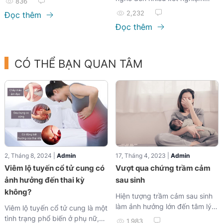
836
có thể giúp tăng tỷ lệ điều trị
quan trọng để kiểm tra sức
2,232
Đọc thêm
thành công. Một trong những
khỏe thai nhi, trong đó "chọc
Đọc thêm
phương pháp tầm soát phổ
ối" là một thuật ngữ không còn
biến nhất là chụp nhũ ảnh.
xa lạ. Nhưng chọc ối thực chất
Nhưng liệu chụp nhũ ảnh có
là gì? Quy trình này diễn ra như
thực sự phát hiện được ung
CÓ THỂ BẠN QUAN TÂM
thế nào, có rủi ro gì không và
thư vú không? Hãy cùng tìm
khi nào cần thực hiện? Hãy
hiểu trong bài viết này.
cùng khám phá chi tiết qua bài
viết này để mẹ bầu tự tin hơn
khi đối diện với xét nghiệm này
nhé!
2, Tháng 8, 2024 |
Admin
17, Tháng 4, 2023 |
Admin
Viêm lộ tuyến cổ tử cung có
Vượt qua chứng trầm cảm
ảnh hưởng đến thai kỳ
sau sinh
không?
Hiện tượng trầm cảm sau sinh
làm ảnh hưởng lớn đến tâm lý,
Viêm lộ tuyến cổ tử cung là một
sức khỏe của nữ giới. Khi triệu
tình trạng phổ biến ở phụ nữ,
1,983