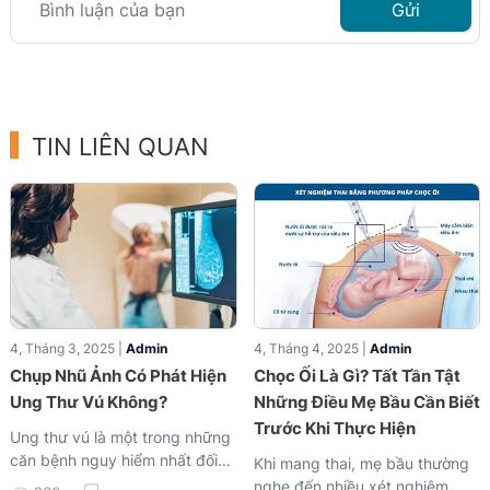
Gửi
TIN LIÊN QUAN
4, Tháng 3, 2025 |
Admin
4, Tháng 4, 2025 |
Admin
Chụp Nhũ Ảnh Có Phát Hiện
Chọc Ối Là Gì? Tất Tần Tật
Ung Thư Vú Không?
Những Điều Mẹ Bầu Cần Biết
Trước Khi Thực Hiện
Ung thư vú là một trong những
căn bệnh nguy hiểm nhất đối
Khi mang thai, mẹ bầu thường
với phụ nữ. Việc phát hiện sớm
nghe đến nhiều xét nghiệm