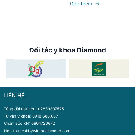
Đọc thêm
Đối tác y khoa Diamond
LIÊN HỆ
Tổng đài đặt hẹn: 02839307575
Tư vấn y khoa: 0918.686.067
Chăm sóc KH: 0904720672
Hộp thư: cskh@ykhoadiamond.com