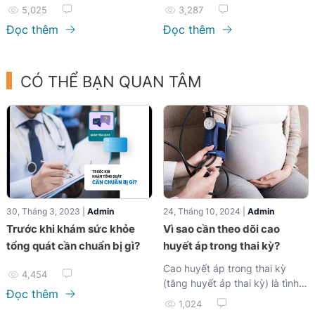
thư từ bức xạ do chụp X quang
5,025
3,287
là...
Đọc thêm
Đọc thêm
CÓ THỂ BẠN QUAN TÂM
30, Tháng 3, 2023 |
Admin
24, Tháng 10, 2024 |
Admin
Trước khi khám sức khỏe
Vì sao cần theo dõi cao
tổng quát cần chuẩn bị gì?
huyết áp trong thai kỳ?
Cao huyết áp trong thai kỳ
4,454
(tăng huyết áp thai kỳ) là tình
Đọc thêm
trạng sức khỏe có thể ảnh
1,024
hưởng đến cả mẹ và thai nhi...