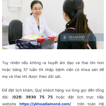
Tuy nhiên nếu không ra huyết âm đạo và thai lớn hơn
hoặc bằng 37 tuần thì nhập bệnh viện có khoa sản để
mẹ và thai nhi được theo dõi sát.
Để đặt lịch khám, Quý khách hàng vui lòng gọi đến tổng
đài: (𝟬𝟮𝟴) 𝟯𝟵𝟯𝟬 𝟳𝟱 𝟳𝟱 hoặc đặt lịch trực tiếp
website
https://ykhoadiamond.com/
trên toàn Hệ