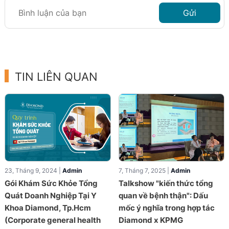
Gửi
TIN LIÊN QUAN
23, Tháng 9, 2024 |
Admin
7, Tháng 7, 2025 |
Admin
Gói Khám Sức Khỏe Tổng
Talkshow "kiến thức tổng
Quát Doanh Nghiệp Tại Y
quan về bệnh thận": Dấu
Khoa Diamond, Tp.Hcm
mốc ý nghĩa trong hợp tác
(Corporate general health
Diamond x KPMG