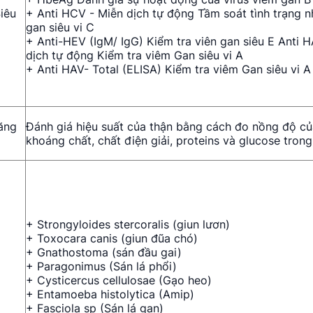
iêu
+ Anti HCV - Miễn dịch tự động Tầm soát tình trạng 
gan siêu vi C
+ Anti-HEV (IgM/ IgG) Kiểm tra viên gan siêu E Anti 
dịch tự động Kiểm tra viêm Gan siêu vi A
+ Anti HAV- Total (ELISA) Kiểm tra viêm Gan siêu vi A
ăng
Đánh giá hiệu suất của thận bằng cách đo nồng độ củ
khoáng chất, chất điện giải, proteins và glucose tron
+ Strongyloides stercoralis (giun lươn)
+ Toxocara canis (giun đũa chó)
+ Gnathostoma (sán đầu gai)
+ Paragonimus (Sán lá phổi)
+ Cysticercus cellulosae (Gạo heo)
+ Entamoeba histolytica (Amip)
+ Fasciola sp (Sán lá gan)