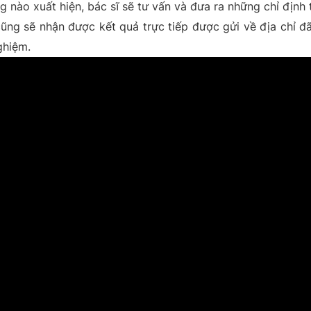
 nào xuất hiện, bác sĩ sẽ tư vấn và đưa ra những chỉ định t
ũng sẽ nhận được kết quả trực tiếp được gửi về địa chỉ đ
ghiệm.