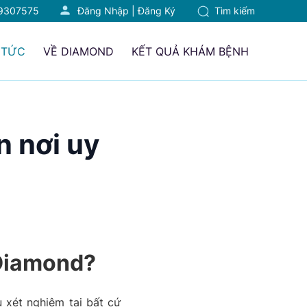
9307575
Đăng Nhập
|
Đăng Ký
Tìm kiếm
 TỨC
VỀ DIAMOND
KẾT QUẢ KHÁM BỆNH
n nơi uy
 Diamond?
 xét nghiệm tại bất cứ