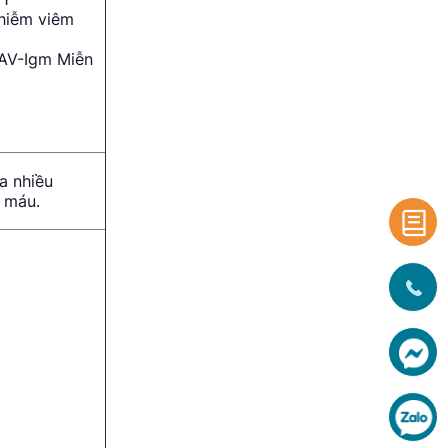
nhiễm viêm
HAV-Igm Miễn
a nhiều
g máu.