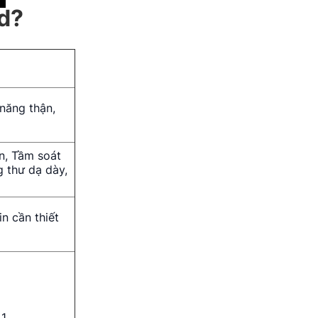
nd?
năng thận,
an, Tầm soát
g thư dạ dày,
n cần thiết
 1