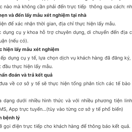
c nào mà không cần phải đến trực tiếp thông qua cách: nhắ
hẹn và đến lấy mẫu xét nghiệm tại nhà
iện để xác nhận thời gian, địa chỉ thực hiện lấy mẫu.
c dụng cụ y khoa hỗ trợ chuyên dụng, di chuyển đến địa c
uận (nếu có).
c hiện lấy mẫu xét nghiệm
xếp dụng cụ y tế, lựa chọn dịch vụ khách hàng đã đăng ký
t đầu thực hiện lấy mẫu.
hẩn đoán và trả kết quả
đưa về cơ sở y tế sẽ thực hiện tổng phân tích các tế bào
a dạng dưới nhiều hình thức và với nhiều phương tiện lin
MS, App trực tuyến…(tùy vào từng cơ sở y tế phổ biến)
n bệnh lý
ẽ gọi điện trực tiếp cho khách hàng để thông báo kết quả.