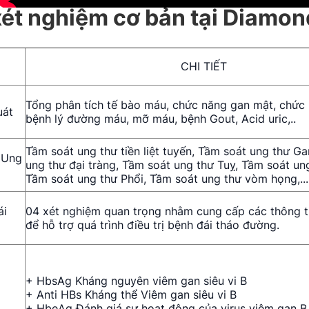
 xét nghiệm cơ bản tại Diamo
CHI TIẾT
Tổng phân tích tế bào máu, chức năng gan mật, chức 
uát
bệnh lý đường máu, mỡ máu, bệnh Gout, Acid uric,..
Tầm soát ung thư tiền liệt tuyến, Tầm soát ung thư G
 Ung
ung thư đại tràng, Tầm soát ung thư Tuỵ, Tầm soát un
Tầm soát ung thư Phổi, Tầm soát ung thư vòm họng,...
ái
04 xét nghiệm quan trọng nhằm cung cấp các thông ti
để hỗ trợ quá trình điều trị bệnh đái tháo đường.
+ HbsAg Kháng nguyên viêm gan siêu vi B
+ Anti HBs Kháng thể Viêm gan siêu vi B
+ HbeAg Đánh giá sự hoạt động của virus viêm gan B