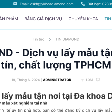
Email: cskh@ykhoadiamond.com
Đặt hẹn:
0283
SẢN PHẨM
BẢNG GIÁ DỊCH VỤ
CHUYÊN KHOA
TIN
Tin tức
TIN DIAMOND
 - Dịch vụ lấy mẫu tậ
tín, chất lượng TPHCM
19, Tháng 6, 2024 |
ADMINISTRATOR
1,061
h lấy mẫu tận nơi tại Đa khoa
y mẫu xét nghiệm tại nhà
 Y tế uy tín phù hợp, bạn có thể đăng ký dịch vụ lấy mẫu