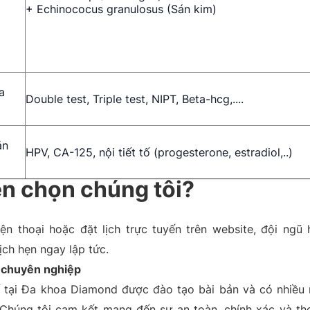
+ Echinococus granulosus (Sán kim)
a
Double test, Triple test, NIPT, Beta-hcg,....
ản
HPV, CA-125, nội tiết tố (progesterone, estradiol,..)
ên chọn chúng tôi?
iện thoại hoặc đặt lịch trực tuyến trên website, đội ngũ
ịch hẹn ngay lập tức.
ế chuyên nghiệp
ế tại Đa khoa Diamond được đào tạo bài bản và có nhiều
. Chúng tôi cam kết mang đến sự an toàn, chính xác và th