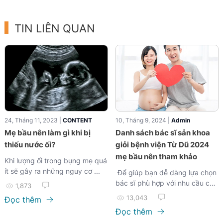
TIN LIÊN QUAN
24, Tháng 11, 2023 |
CONTENT
10, Tháng 9, 2024 |
Admin
Mẹ bầu nên làm gì khi bị
Danh sách bác sĩ sản khoa
thiếu nước ối?
giỏi bệnh viện Từ Dũ 2024
mẹ bầu nên tham khảo
Khi lượng ối trong bụng mẹ quá
ít sẽ gây ra những nguy cơ ...
Để giúp bạn dễ dàng lựa chọn
bác sĩ phù hợp với nhu cầu của
1,873
mình, dưới đây là danh sách
13,043
Đọc thêm
bác sĩ sản khoa giỏi bệnh viện
Đọc thêm
Từ Dũ.