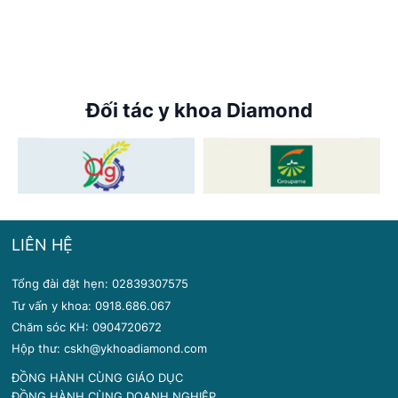
Đối tác y khoa Diamond
LIÊN HỆ
Tổng đài đặt hẹn: 02839307575
Tư vấn y khoa: 0918.686.067
Chăm sóc KH: 0904720672
Hộp thư: cskh@ykhoadiamond.com
ĐỒNG HÀNH CÙNG GIÁO DỤC
ĐỒNG HÀNH CÙNG DOANH NGHIỆP