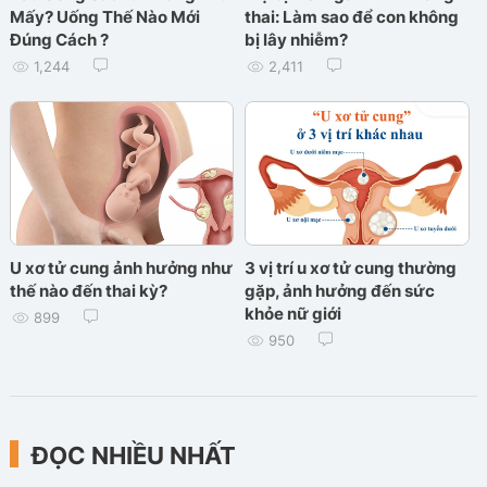
Mấy? Uống Thế Nào Mới
thai: Làm sao để con không
Đúng Cách ?
bị lây nhiễm?
1,244
2,411
U xơ tử cung ảnh hưởng như
3 vị trí u xơ tử cung thường
thế nào đến thai kỳ?
gặp, ảnh hưởng đến sức
khỏe nữ giới
899
950
ĐỌC NHIỀU NHẤT