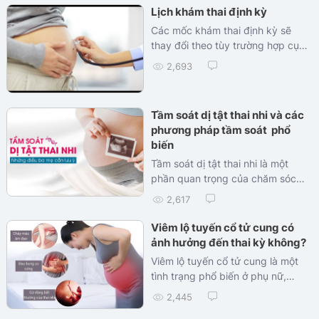
Lịch khám thai định kỳ
Các mốc khám thai định kỳ sẽ
thay đổi theo tùy trường hợp cụ
thể khi có các dấu hiệu bất
2,693
thường như: đau bụng, ra huyết,
ra nước...
Tầm soát dị tật thai nhi và các
phương pháp tầm soát phổ
biến
Tầm soát dị tật thai nhi là một
phần quan trọng của chăm sóc
thai kỳ, nhằm phát hiện sớm các
2,617
bất thường hoặc dị tật ở thai nhi.
Quy trình này bao gồm nhiều xét
Viêm lộ tuyến cổ tử cung có
nghiệm và siêu âm để đảm bảo
ảnh hưởng đến thai kỳ không?
sức khỏe cho cả mẹ và bé. Dưới
Viêm lộ tuyến cổ tử cung là một
đây là một số phương pháp và
tình trạng phổ biến ở phụ nữ,
thông tin liên quan.
nhưng khi mắc phải trong thai kỳ,
2,445
nó có thể gây ra nhiều lo lắng và