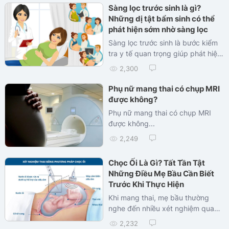
sẽ giúp bạn hiểu rõ: Giãn não thất
Sàng lọc trước sinh là gì?
thai nhi là gì? Có nguy hiểm
Những dị tật bẩm sinh có thể
không? Nguyên nhân do đâu và
phát hiện sớm nhờ sàng lọc
cần làm gì khi thai nhi bị giãn não
Sàng lọc trước sinh là bước kiểm
thất?
tra y tế quan trọng giúp phát hiện
sớm các bất thường di truyền và
2,300
dị tật bẩm sinh ở thai nhi ngay từ
trong bụng mẹ. Nhờ đó, bố mẹ có
Phụ nữ mang thai có chụp MRI
thể chủ động theo dõi, điều trị
được không?
hoặc can thiệp kịp thời nếu cần
Phụ nữ mang thai có chụp MRI
thiết.
được không...
2,249
Chọc Ối Là Gì? Tất Tần Tật
Những Điều Mẹ Bầu Cần Biết
Trước Khi Thực Hiện
Khi mang thai, mẹ bầu thường
nghe đến nhiều xét nghiệm quan
trọng để kiểm tra sức khỏe thai
2,232