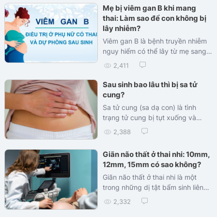
băn khoăn. Vậy viêm lộ tuyến cổ
Mẹ bị viêm gan B khi mang
tử cung có thực sự ảnh hưởng
thai: Làm sao để con không bị
đến thai kỳ không? Bài viết này sẽ
lây nhiễm?
giúp bạn hiểu rõ hơn về tình trạng
Viêm gan B là bệnh truyền nhiễm
này và cách quản lý để có một
nguy hiểm có thể lây từ mẹ sang
thai kỳ khỏe mạnh.
con. Tuy nhiên, mẹ bầu hoàn toàn
2,411
có thể kiểm soát được nguy cơ
này nếu được tư vấn và can thiệp
Sau sinh bao lâu thì bị sa tử
kịp thời. Vậy mẹ bị viêm gan B nên
cung?
làm gì để con không bị? Cùng tìm
Sa tử cung (sa dạ con) là tình
hiểu lời khuyên từ chuyên gia và
trạng tử cung bị tụt xuống và
các khuyến cáo mới nhất từ Bộ Y
thậm chí có thể lộ ra ngoài âm
2,388
tế.
đạo...
Giãn não thất ở thai nhi: 10mm,
12mm, 15mm có sao không?
Giãn não thất ở thai nhi là một
trong những dị tật bẩm sinh liên
quan đến hệ thần kinh khiến nhiều
2,332
mẹ bầu lo lắng. Bài viết dưới đây