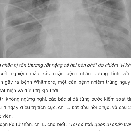
 nhân bị tổn thương rất nặng cả hai bên phổi do nhiễm 'vi khu
 xét nghiệm máu xác nhận bệnh nhân dương tính với v
ân gây ra bệnh Whitmore, một căn bệnh nhiễm trùng nguy 
 hiện và điều trị kịp thời.
trị không ngừng nghỉ, các bác sĩ đã từng bước kiểm soát tì
4 ngày điều trị tích cực, chị L. bắt đầu hồi phục, và sau 
 viện.
cận kề tử thần, chị L. cho biết:
“Tôi có thói quen đi chân trầ