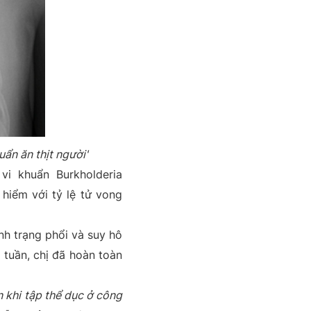
ẩn ăn thịt người'
i khuẩn Burkholderia
hiểm với tỷ lệ tử vong
nh trạng phổi và suy hô
2 tuần, chị đã hoàn toàn
n khi tập thể dục ở công