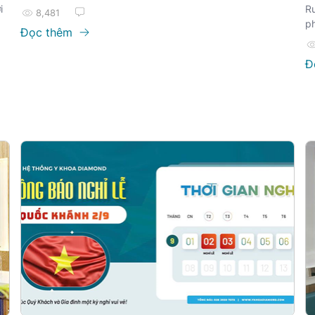
i
Rư
8,481
ph
Đọc thêm
nh
Hi
Đ
b
n
ti
dư