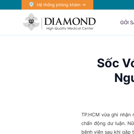
Hệ thống phòng khám
GÓI 
Sốc Vớ
Ng
TP.HCM vừa ghi nhận mộ
chấn động dư luận. Nữ
bệnh viện sau khi gặp t