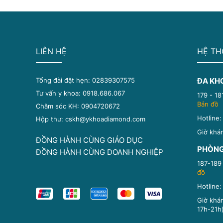
LIÊN HỆ
HỆ TH
Tổng đài đặt hẹn: 02839307575
ĐA KH
Tư vấn y khoa: 0918.686.067
179 - 1
Bản đồ
Chăm sóc KH: 0904720672
Hotline
Hộp thư: cskh@ykhoadiamond.com
Giờ khá
ĐỒNG HÀNH CÙNG GIÁO DỤC
PHÒNG
ĐỒNG HÀNH CÙNG DOANH NGHIỆP
187-189
đồ
Hotline
Giờ khám
17h-21h