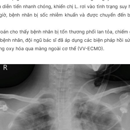
 diễn tiến nhanh chóng, khiến chị L. rơi vào tình trạng su
giờ, bệnh nhân bị sốc nhiễm khuẩn và được chuyển đến b
đoán cho thấy bệnh nhân bị tổn thương phổi lan tỏa, chiếm 
bệnh nhân, đội ngũ bác sĩ đã áp dụng các biện pháp hồi s
ống oxy hóa qua màng ngoài cơ thể (VV-ECMO).