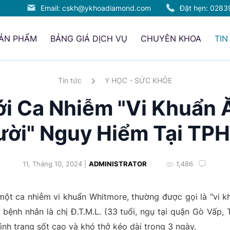
Email: cskh@ykhoadiamond.com
Đặt hẹn:
0283
SẢN PHẨM
BẢNG GIÁ DỊCH VỤ
CHUYÊN KHOA
TIN
Tin tức
Y HỌC - SỨC KHỎE
i Ca Nhiễm "Vi Khuẩn 
ười" Nguy Hiểm Tại TP
11, Tháng 10, 2024 |
ADMINISTRATOR
1,486
t ca nhiễm vi khuẩn Whitmore, thường được gọi là "vi khu
 bệnh nhân là chị Đ.T.M.L. (33 tuổi, ngụ tại quận Gò Vấp
ình trạng sốt cao và khó thở kéo dài trong 3 ngày.