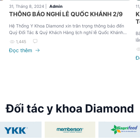
31, Tháng 8, 2024 |
Admin
11
THÔNG BÁO NGHỈ LỄ QUỐC KHÁNH 2/9
K
T
Hệ Thống Y Khoa Diamond xin trân trọng thông báo đến
Quý Đối Tác & Quý Khách Hàng lịch nghỉ lễ Quốc Khánh
Bà
2/9
lẫ
1,445
gi
Đọc thêm
Đ
Đối tác y khoa Diamond