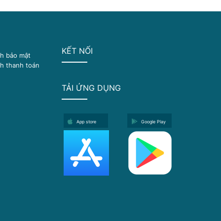
KẾT NỐI
ch bảo mật
h thanh toán
TẢI ỨNG DỤNG
App store
Google Play