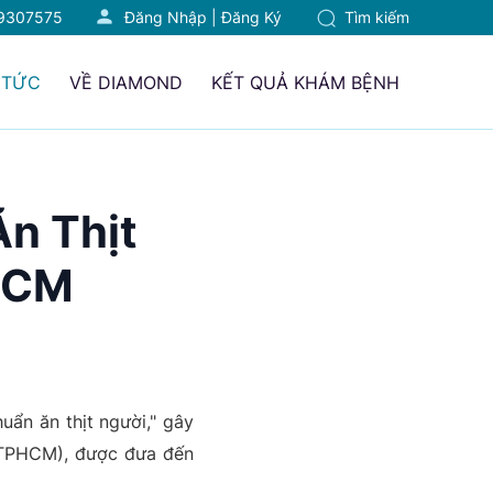
9307575
Đăng Nhập
|
Đăng Ký
Tìm kiếm
 TỨC
VỀ DIAMOND
KẾT QUẢ KHÁM BỆNH
Ăn Thịt
HCM
ẩn ăn thịt người," gây
, TPHCM), được đưa đến