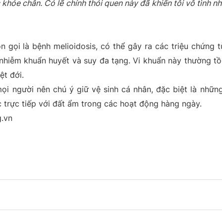
khỏe chân. Có lẽ chính thói quen này đã khiến tôi vô tình 
 gọi là bệnh melioidosis, có thể gây ra các triệu chứng t
hiễm khuẩn huyết và suy đa tạng. Vi khuẩn này thường tồn
ệt đới.
i người nên chú ý giữ vệ sinh cá nhân, đặc biệt là những
c trực tiếp với đất ẩm trong các hoạt động hàng ngày.
g.vn