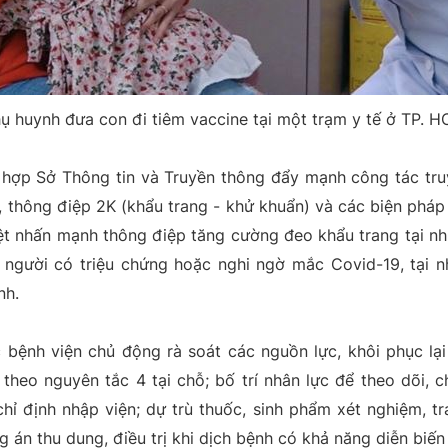
ụ huynh đưa con đi tiêm vaccine tại một trạm y tế ở TP. 
 hợp Sở Thông tin và Truyền thông đẩy mạnh công tác tr
, thông điệp 2K (khẩu trang - khử khuẩn) và các biện phá
ệt nhấn mạnh thông điệp tăng cường đeo khẩu trang tại nh
ới người có triệu chứng hoặc nghi ngờ mắc Covid-19, tại 
nh.
 bệnh viện chủ động rà soát các nguồn lực, khôi phục lại
 theo nguyên tắc 4 tại chỗ; bố trí nhân lực để theo dõi, c
hỉ định nhập viện; dự trù thuốc, sinh phẩm xét nghiệm, tran
 án thu dung, điều trị khi dịch bệnh có khả năng diễn biến